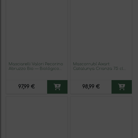
Masciarelli Valori Pecorino
Mascorrubí Aixart
Abruzzo Bio — Biológico
Catalunya Crianza 75 cl
75 cl Vino Blanco (Caja de
Vino Blanco (Caja de 3
3 unidades)
unidades)
97,99 €
98,99 €