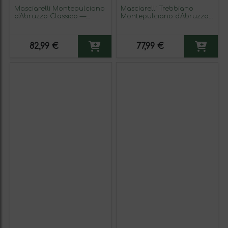
Masciarelli Montepulciano
Masciarelli Trebbiano
d'Abruzzo Classico —
Montepulciano d'Abruzzo
Clásico 75 cl Vino Tinto
75 cl Vino Blanco (Caja de
(Caja de 3 unidades)
6 unidades)
82,99 €
77,99 €