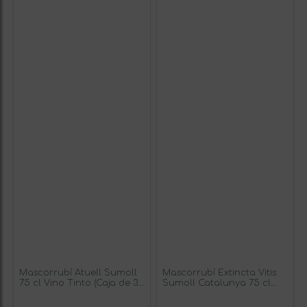
Mascorrubí Atuell Sumoll
Mascorrubí Extincta Vitis
75 cl Vino Tinto (Caja de 3
Sumoll Catalunya 75 cl
unidades)
Vino Blanco (Caja de 3
unidades)