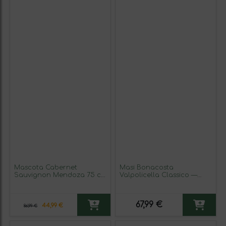
Mascota Cabernet
Masi Bonacosta
Sauvignon Mendoza 75 cl
Valpolicella Classico —
Vino Tinto
Clásico 75 cl Vino Tinto
(Caja de 3 unidades)
67,99 €
44,99 €
86,99 €