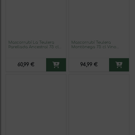
Mascorrubí La Teulera
Mascorrubí Teulera
Parellada Ancestral 75 cl
Montònega 75 cl Vino
Espumoso Blanco (Caja de
Blanco (Caja de 6
3 unidades)
unidades)
60,99 €
94,99 €