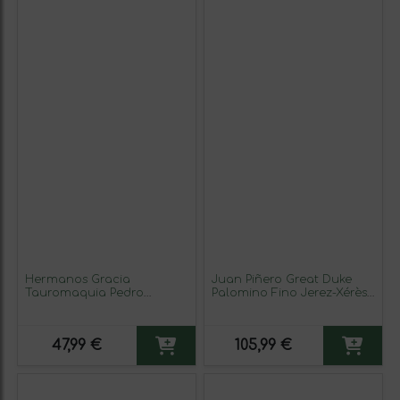
Hermanos Gracia
Juan Piñero Great Duke
Tauromaquia Pedro
Palomino Fino Jerez-Xérès-
Ximénez Montilla-Moriles
Sherry Palo Cortado 12
Oloroso Botella Medium
Años 75 cl Vino Generoso
50 cl Vino Generoso
Fortificado (Caja de 3
47,99 €
105,99 €
Fortificado
unidades)