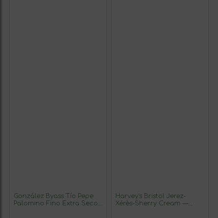
González Byass Tío Pepe
Harvey's Bristol Jerez-
Palomino Fino Extra Seco
Xérès-Sherry Cream —
Jerez-Xérès-Sherry 75 cl
Crema 75 cl Vino Generoso
Vino Generoso Fortificado
Fortificado (Caja de 6