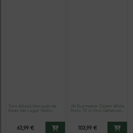
Toro Albalá Marqués de
JW Burmester Cálem White
Poley del Lagar Pedro
Porto 75 cl Vino Generoso
Ximénez Montilla-Moriles
Fortificado (Caja de 6
Solera, Fino en Rama
unidades)
Crianza 10 Años Botella
63,99 €
103,99 €
Medium 50 cl Vino
Generoso Fortificado (Caja