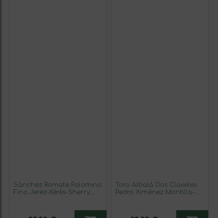
Sánchez Romate Palomino
Toro Albalá Dos Claveles
Fino Jerez-Xérès-Sherry
Pedro Ximénez Montilla-
Cream — Crema 75 cl Vino
Moriles 75 cl Vino
Generoso Fortificado (Caja
Generoso Fortificado (Caja
de 6 unidades)
de 6 unidades)