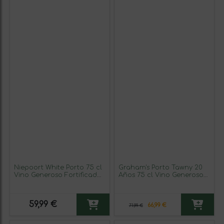
Niepoort White Porto 75 cl
Graham's Porto Tawny 20
Vino Generoso Fortificado
Años 75 cl Vino Generoso
(Caja de 3 unidades)
Fortificado
59,99 €
66,99 €
71,99 €