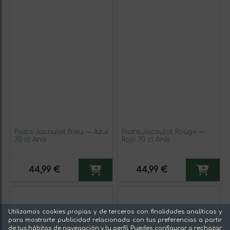
Pastis Jacoulot Bleu — Azul
Pastis Jacoulot Rouge —
70 cl Anís
Rojo 70 cl Anís
44,99 €
44,99 €
Utilizamos cookies propias y de terceros con finalidades analíticas y
para mostrarte publicidad relacionada con tus preferencias a partir
de tus hábitos de navegación y tu perfil. Puedes configurar o rechazar