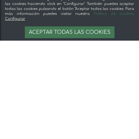
las cookies haciendo click en "Configurar". También puedes aceptar
todas las cookies pulsando el botón "Aceptar todas las cookies. Para
más información puedes visitar nuestra
Política de cookies
.
Configurar
ACEPTAR TODAS LAS COOKIES