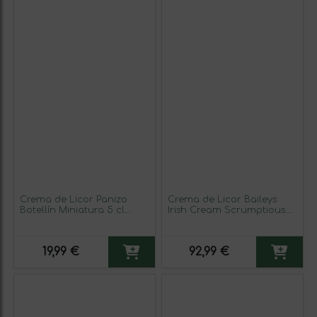
Crema de Licor Panizo
Crema de Licor Baileys
Botellín Miniatura 5 cl
Irish Cream Scrumptious
Orujo (Caja de 6 unidades)
70 cl Salted Caramel —
Caramelo Salado (Caja de
3 unidades)
19,99 €
92,99 €