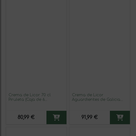
Crema de Licor 70 cl
Crema de Licor
Piruleta (Caja de 6
Aguardientes de Galicia
unidades)
Ruada 70 cl (Caja de 6
unidades)
80,99 €
91,99 €