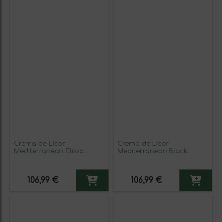
Crema de Licor
Crema de Licor
Mediterranean Elissa
Mediterranean Black
Polvito Uruguayo 70 cl
Queen 70 cl Sandía (Caja
(Caja de 6 unidades)
de 6 unidades)
106,99 €
106,99 €