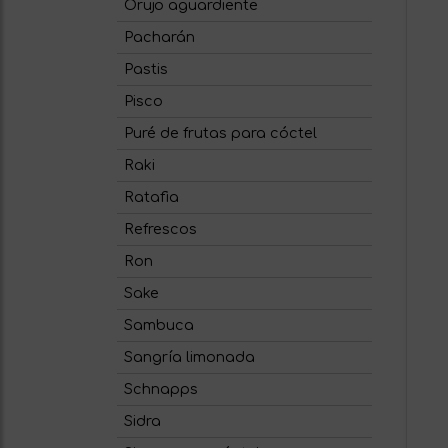
Orujo aguardiente
Pacharán
Pastis
Pisco
Puré de frutas para cóctel
Raki
Ratafia
Refrescos
Ron
Sake
Sambuca
Sangría limonada
Schnapps
Sidra