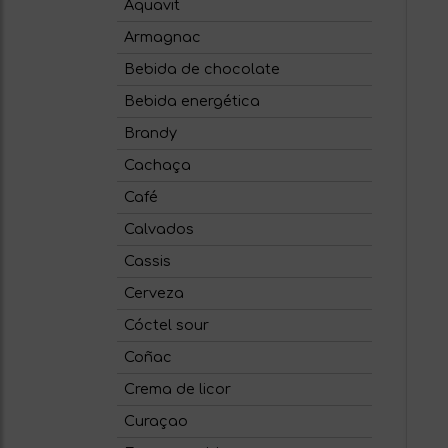
Aquavit
Armagnac
Bebida de chocolate
Bebida energética
Brandy
Cachaça
Café
Calvados
Cassis
Cerveza
Cóctel sour
Coñac
Crema de licor
Curaçao