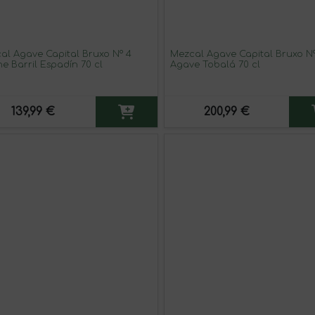
al Agave Capital Bruxo Nº 4
Mezcal Agave Capital Bruxo N
he Barril Espadín 70 cl
Agave Tobalá 70 cl
139,99 €
200,99 €