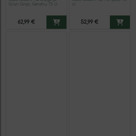
Gran Ginjo, Genshu 72 cl
cl
62,99 €
52,99 €