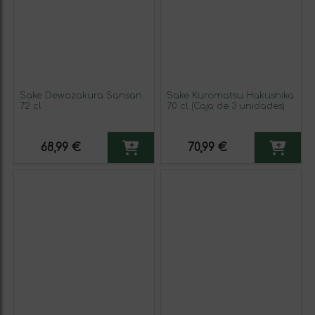
Sake Dewazakura Sansan
Sake Kuromatsu Hakushika
72 cl
70 cl (Caja de 3 unidades)
68,99 €
70,99 €