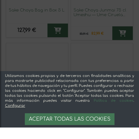
Sake Choya Bag in Box 5 L
Sake Choya Junmai 75 cl
Umeshu — Ume Ciruela
Japonesa (Caja de 3
unidades)
127,99 €
82,99 €
85,99 €
Utilizamos cookies propias y de terceros con finalidades analíticas y
para mostrarte publicidad relacionada con tus preferencias a partir
de tus hábitos de navegación y tu perfil. Puedes configurar o rechazar
las cookies haciendo click en "Configurar". También puedes aceptar
todas las cookies pulsando el botón "Aceptar todas las cookies. Para
más información puedes visitar nuestra
Política de cookies
.
Configurar
ACEPTAR TODAS LAS COOKIES