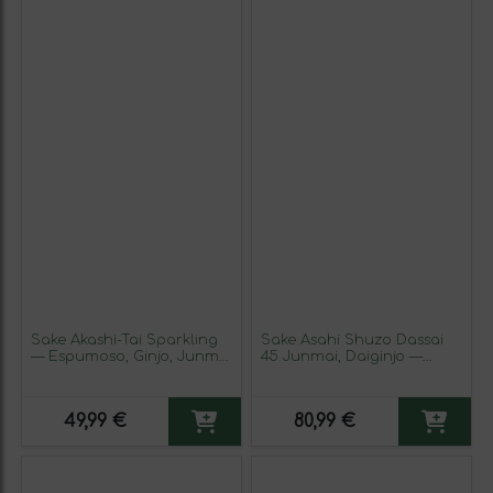
Sake Akashi-Tai Sparkling
Sake Asahi Shuzo Dassai
— Espumoso, Ginjo, Junmai
45 Junmai, Daiginjo —
Botellín Tercio 30 cl
Gran Ginjo 72 cl
49,99 €
80,99 €