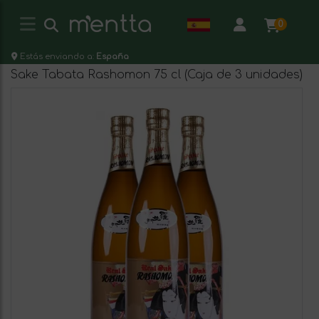
0
Estás enviando a:
España
Sake Tabata Rashomon 75 cl (Caja de 3 unidades)