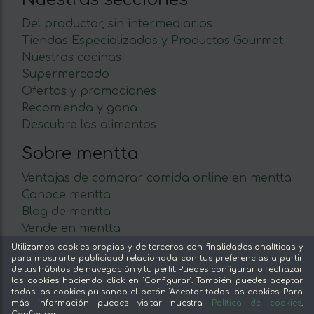
Del productor, sin intermediarios
Tiendas Especializadas y Productos Gourmet
Nuestras cocinas
Supermercado
Ofertas y promociones
Recomienda y gana
Descubre los alimentos
Sobre mentta
Ventajas de comprar comida online en mentta
Conoce mentta
Blog de mentta
Vende en mentta
Fidelización
Utilizamos cookies propias y de terceros con finalidades analíticas y
para mostrarte publicidad relacionada con tus preferencias a partir
Preguntas frecuentes
de tus hábitos de navegación y tu perfil. Puedes configurar o rechazar
las cookies haciendo click en "Configurar". También puedes aceptar
Legal
todas las cookies pulsando el botón "Aceptar todas las cookies. Para
más información puedes visitar nuestra
Política de cookies
.