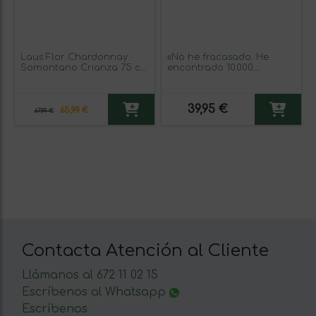
Laus Flor Chardonnay
«No he fracasado. He
Somontano Crianza 75 cl
encontrado 10.000
Vino Blanco (Caja de 6
maneras que no
unidades)
funcionan» Mensaje en
una Botella. Vino Tinto
39,95 €
Premium Reserva MBE.
65,99 €
67,99 €
Etiqueta Blanca
Contacta Atención al Cliente
Llámanos al 672 11 02 15
Escríbenos al Whatsapp
Escríbenos