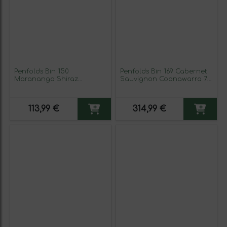
Penfolds Bin 150
Penfolds Bin 169 Cabernet
Marananga Shiraz
Sauvignon Coonawarra 75
Southern Australia 75 cl
cl Vino Tinto
Vino Tinto
113,99 €
314,99 €