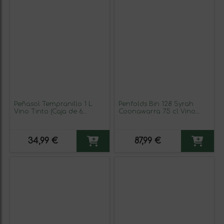
Peñasol Tempranillo 1 L
Penfolds Bin 128 Syrah
Vino Tinto (Caja de 6
Coonawarra 75 cl Vino
unidades)
Tinto
34,99 €
87,99 €