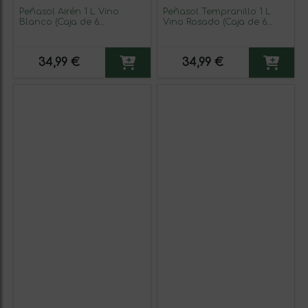
Peñasol Airén 1 L Vino
Peñasol Tempranillo 1 L
Blanco (Caja de 6
Vino Rosado (Caja de 6
unidades)
unidades)
34,99 €
34,99 €