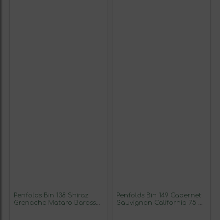
Penfolds Bin 138 Shiraz
Penfolds Bin 149 Cabernet
Grenache Mataro Barossa
Sauvignon California 75 cl
Valley 75 cl Vino Tinto
Vino Tinto