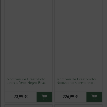
Marchesi de' Frescobaldi
Marchesi de' Frescobaldi
Leonia Pinot Negro Brut
Nipozzano Mormoreto
Pomino Classico — Clásico,
Toscana Botella Magnum
Rosé — Rosado 75 cl
1,5 L Vino Tinto
Espumoso Rosado
73,99 €
226,99 €