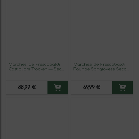
Marchesi de' Frescobaldi
Marchesi de' Frescobaldi
Castiglioni Trocken — Seco
Faunae Sangiovese Seco
Toscana Botella Magnum
Chianti Classico — Clásico
1,5 L Vino Tinto
75 cl Vino Tinto (Caja de 3
unidades)
88,99 €
69,99 €