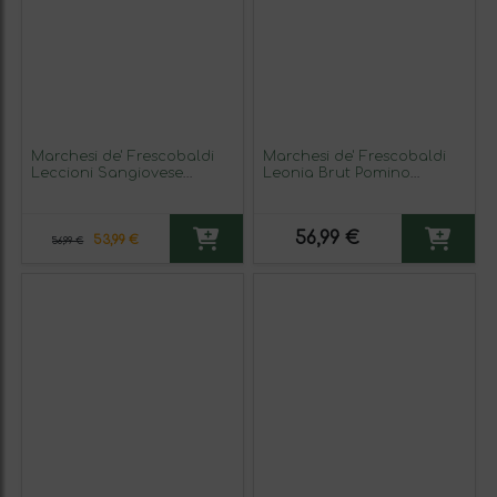
Marchesi de' Frescobaldi
Marchesi de' Frescobaldi
Leccioni Sangiovese
Leonia Brut Pomino
Chianti 75 cl Vino Tinto
Classico — Clásico 75 cl
(Caja de 3 unidades)
Espumoso Blanco
56,99 €
53,99 €
56,99 €