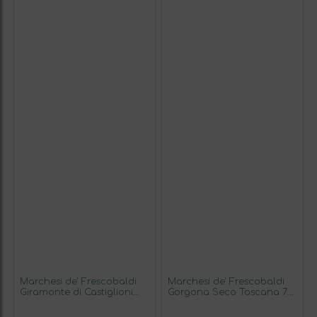
Marchesi de' Frescobaldi
Marchesi de' Frescobaldi
Giramonte di Castiglioni
Gorgona Seco Toscana 75
Seco Toscana 75 cl Vino
cl Vino Tinto
Tinto