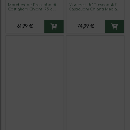
Marchesi de' Frescobaldi
Marchesi de' Frescobaldi
Castiglioni Chianti 75 cl
Castiglioni Chianti Media
Vino Tinto (Caja de 3
Botella 37 cl Vino Tinto
unidades)
(Caja de 6 unidades)
61,99 €
74,99 €