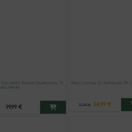
o San Isidro Barsol Quebranta 70
Pisco Sarcay 02 Acholado 70 c
osto Verde
54,99 €
112,99 €
99,99 €