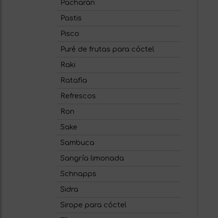
Pacharán
Pastis
Pisco
Puré de frutas para cóctel
Raki
Ratafia
Refrescos
Ron
Sake
Sambuca
Sangría limonada
Schnapps
Sidra
Sirope para cóctel