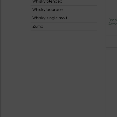
Whisky blended
Whisky bourbon
Whisky single malt
Pisc
Acho
Zumo