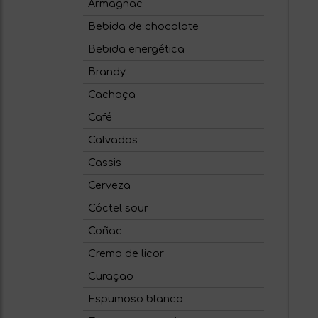
Armagnac
Bebida de chocolate
Bebida energética
Brandy
Cachaça
Café
Calvados
Cassis
Cerveza
Cóctel sour
Coñac
Crema de licor
Curaçao
Espumoso blanco