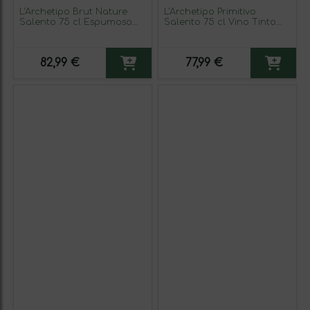
L'Archetipo Brut Nature
L'Archetipo Primitivo
Salento 75 cl Espumoso
Salento 75 cl Vino Tinto
Blanco (Caja de 3
(Caja de 3 unidades)
unidades)
82,99 €
77,99 €