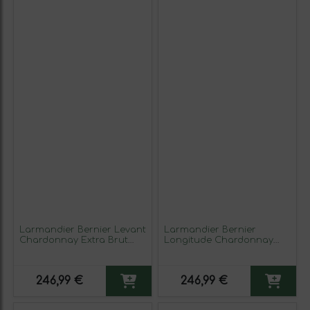
Larmandier Bernier Levant
Larmandier Bernier
Chardonnay Extra Brut
Longitude Chardonnay
Champagne Grand Cru,
Champagne Blanc de
VV Vieilles Vignes — Viñas
Blancs Eco — Ecológico
Viejas Eco — Ecológico 75
Botella Magnum 1,5 L
246,99 €
246,99 €
cl Espumoso Blanco
Espumoso Blanco