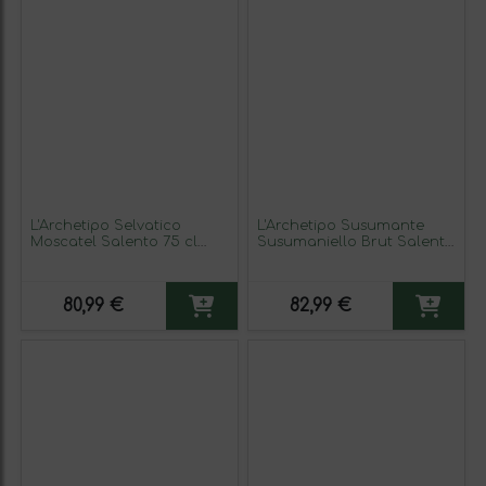
L'Archetipo Selvatico
L'Archetipo Susumante
Moscatel Salento 75 cl
Susumaniello Brut Salento
Espumoso Blanco (Caja de
75 cl Espumoso Rosado
3 unidades)
(Caja de 3 unidades)
80,99 €
82,99 €