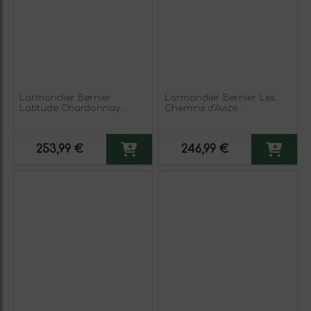
Larmandier Bernier
Larmandier Bernier Les
Latitude Chardonnay
Chemins d'Avize
Extra Brut Champagne
Chardonnay Extra Brut
Botella Magnum 1,5 L
Champagne Grand Cru,
Espumoso Blanco
Blanc de Blancs Eco —
253,99 €
246,99 €
Ecológico 75 cl Espumoso
Blanco