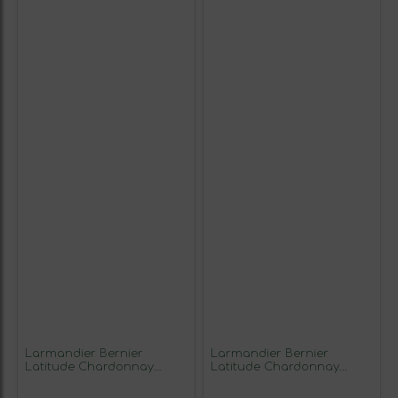
Larmandier Bernier
Larmandier Bernier
Latitude Chardonnay
Latitude Chardonnay
Extra Brut Champagne
Extra Brut Champagne
Blanc de Blancs 75 cl
Blanc de Blancs Eco —