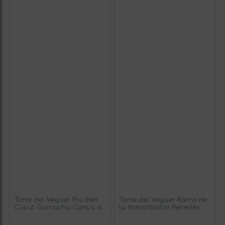
Torre del Veguer Pla d'en
Torre del Veguer Raïms de
Cucut Garnacha Conca de
la Immortalitat Penedès
Barberà Crianza 75 cl Vino
Crianza 75 cl Vino Tinto
Tinto (Caja de 3 unidades)