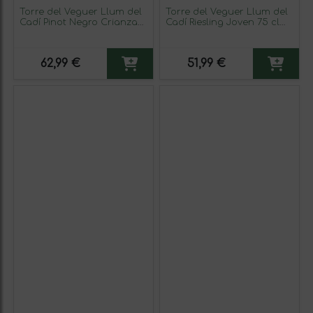
Torre del Veguer Llum del
Torre del Veguer Llum del
Cadí Pinot Negro Crianza
Cadí Riesling Joven 75 cl
75 cl Vino Tinto
Vino Blanco
62,99 €
51,99 €