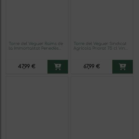
Torre del Veguer Raïms de
Torre del Veguer Sindicat
la Immortalitat Penedès
Agrícola Priorat 75 cl Vino
Crianza Eco — Ecológico
Tinto
75 cl Vino Blanco
47,99 €
67,99 €