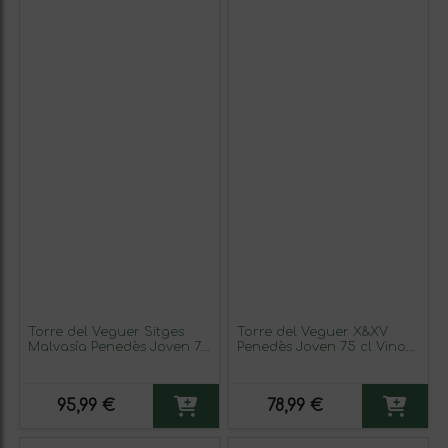
Torre del Veguer Sitges
Torre del Veguer X&XV
Malvasía Penedès Joven 75
Penedès Joven 75 cl Vino
cl Vino Blanco (Caja de 3
Blanco (Caja de 3
unidades)
unidades)
95,99 €
78,99 €