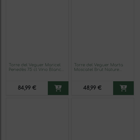
Torre del Veguer Maricel
Torre del Veguer Marta
Penedès 75 cl Vino Blanco
Moscatel Brut Nature
(Caja de 3 unidades)
Penedès Reserva 75 cl
Espumoso Blanco
84,99 €
48,99 €