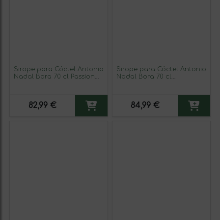
Sirope para Cóctel Antonio
Sirope para Cóctel Antonio
Nadal Bora 70 cl Passion
Nadal Bora 70 cl
Fruit — Fruta de La Pasión
Strawberry — Fresa (Caja
(Caja de 6 unidades)
de 6 unidades)
82,99 €
84,99 €