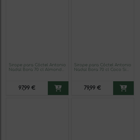
Sirope para Cóctel Antonio
Sirope para Cóctel Antonio
Nadal Bora 70 cl Almond
Nadal Bora 70 cl Coco Sin
— Almendra, Orgeat —
Alcohol (Caja de 6
Orzata (Caja de 6
unidades)
unidades)
97,99 €
79,99 €