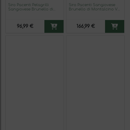
Siro Pacenti Pelagrilli
Siro Pacenti Sangiovese
Sangiovese Brunello di
Brunello di Montalcino VV
Montalcino 75 cl Vino
Vigne Vecchie — Viñas
Tinto
Viejas 75 cl Vino Tinto
96,99 €
166,99 €