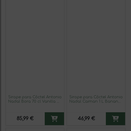
Sirope para Cóctel Antonio
Sirope para Cóctel Antonio
Nadal Bora 70 cl Vanilla —
Nadal Caiman 1 L Banana
Vainilla (Caja de 6
Sin Alcohol (Caja de 6
unidades)
unidades)
85,99 €
46,99 €