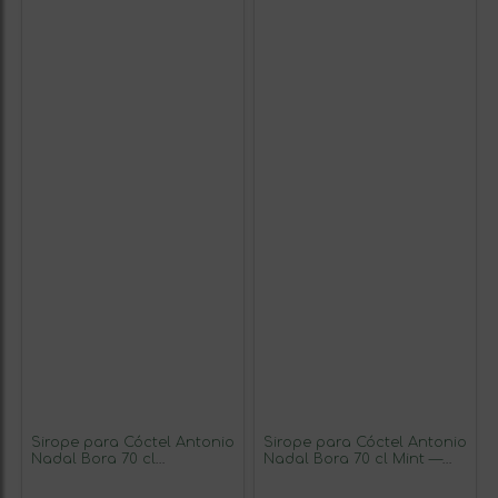
Sirope para Cóctel Antonio
Sirope para Cóctel Antonio
Nadal Bora 70 cl
Nadal Bora 70 cl Mint —
Elderflower — Flor de
Menta, Mojito (Caja de 6
Saúco (Caja de 6 unidades)
unidades)