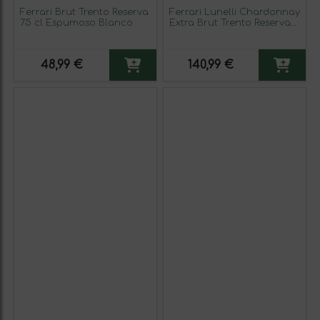
Ferrari Brut Trento Reserva
Ferrari Lunelli Chardonnay
75 cl Espumoso Blanco
Extra Brut Trento Reserva
75 cl Espumoso Blanco
48,99 €
140,99 €