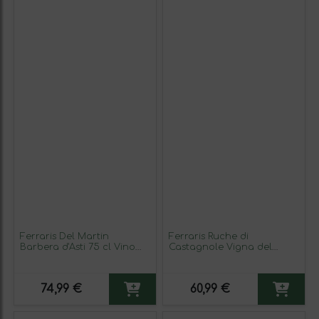
Ferraris Del Martin
Ferraris Ruche di
Barbera d'Asti 75 cl Vino
Castagnole Vigna del
Tinto (Caja de 3 unidades)
Parroco Monferrato 75 cl
Vino Tinto
74,99 €
60,99 €