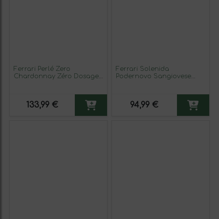
Ferrari Perlé Zero
Ferrari Solenida
Chardonnay Zéro Dosage
Podernovo Sangiovese
— Brut Nature Trento 75 cl
Toscana 75 cl Vino Tinto
Espumoso Blanco
133,99 €
94,99 €