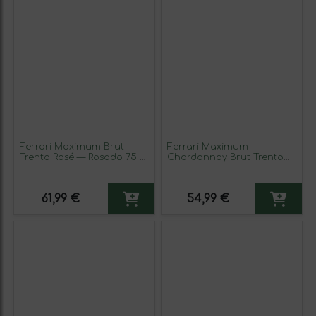
Ferrari Maximum Brut
Ferrari Maximum
Trento Rosé — Rosado 75 cl
Chardonnay Brut Trento
Espumoso Rosado
75 cl Espumoso Blanco
61,99 €
54,99 €