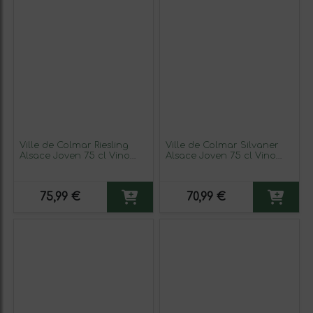
Ville de Colmar Riesling
Ville de Colmar Silvaner
Alsace Joven 75 cl Vino
Alsace Joven 75 cl Vino
Blanco (Caja de 3
Blanco (Caja de 3
unidades)
unidades)
75,99 €
70,99 €