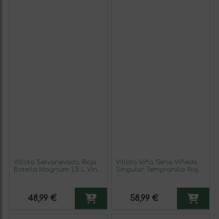
Villota Selvanevada Rioja
Villota Viña Gena Viñedo
Botella Magnum 1,5 L Vino
Singular Tempranillo Rioja
Tinto
75 cl Vino Tinto
48,99 €
58,99 €