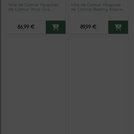
Ville de Colmar Hospices
Ville de Colmar Hospices
de Colmar Pinot Gris
de Colmar Riesling Alsace
Alsace Crianza 75 cl Vino
Crianza 75 cl Vino Blanco
Blanco (Caja de 3
(Caja de 3 unidades)
unidades)
86,99 €
89,99 €