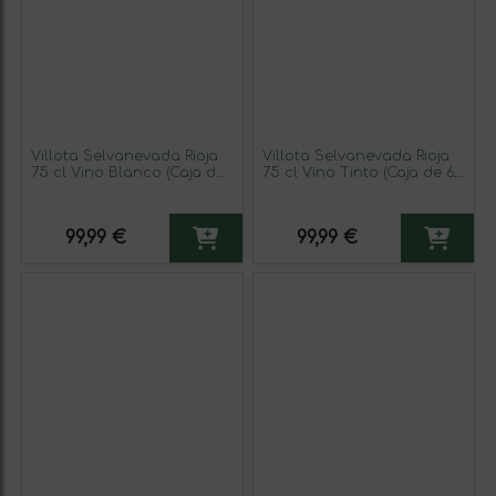
Villota Selvanevada Rioja
Villota Selvanevada Rioja
75 cl Vino Blanco (Caja de
75 cl Vino Tinto (Caja de 6
6 unidades)
unidades)
99,99 €
99,99 €