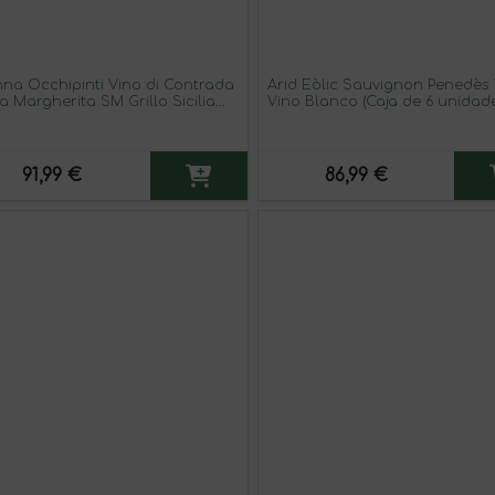
nna Occhipinti Vino di Contrada
Àrid Eòlic Sauvignon Penedès 
a Margherita SM Grillo Sicilia
Vino Blanco (Caja de 6 unidade
— Ecológico 75 cl Vino Blanco
91,99 €
86,99 €