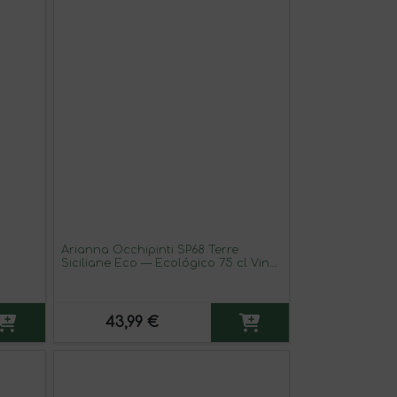
Arianna Occhipinti SP68 Terre
Siciliane Eco — Ecológico 75 cl Vino
Tinto
43,99 €