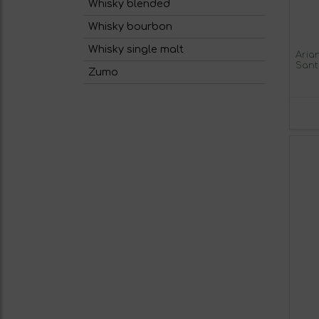
Whisky blended
Whisky bourbon
Whisky single malt
Aria
Sant
Zumo
Eco 