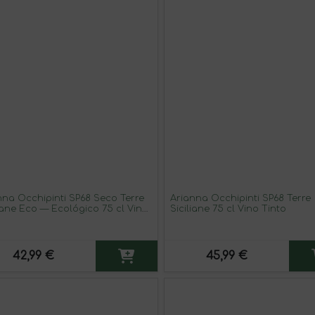
nna Occhipinti SP68 Seco Terre
Arianna Occhipinti SP68 Terre
liane Eco — Ecológico 75 cl Vino
Siciliane 75 cl Vino Tinto
co
42,99 €
45,99 €