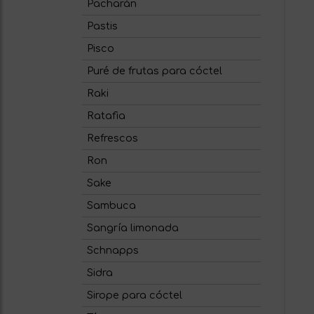
Pacharán
Pastis
Pisco
Puré de frutas para cóctel
Raki
Ratafia
Refrescos
Ron
Sake
Sambuca
Sangría limonada
Schnapps
Sidra
Sirope para cóctel