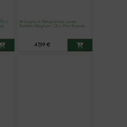
75 cl
Arínzano A Tempranillo Joven
s)
Botella Magnum 1,5 L Vino Rosado
47,99 €