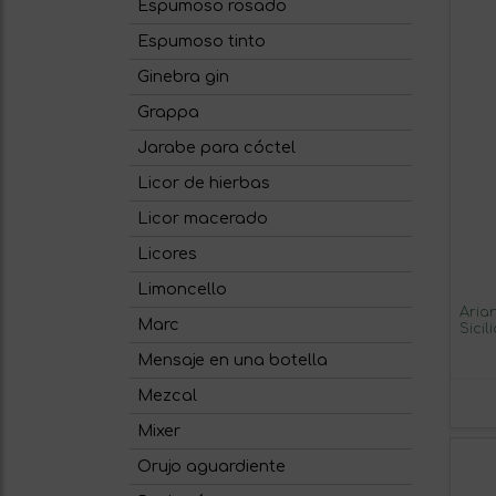
Espumoso rosado
Espumoso tinto
Ginebra gin
Grappa
Jarabe para cóctel
Licor de hierbas
Licor macerado
Licores
Limoncello
Aria
Marc
Sici
Blan
Mensaje en una botella
Mezcal
Mixer
Orujo aguardiente