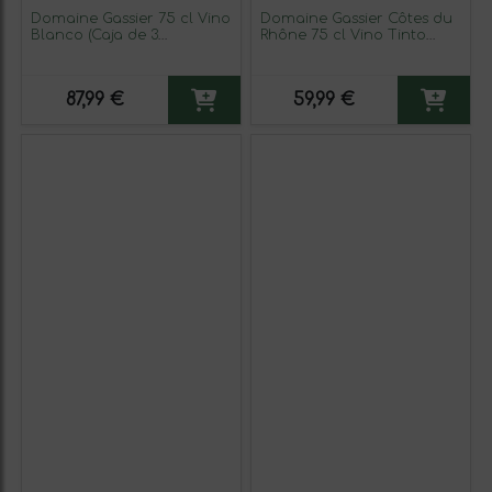
Domaine Gassier 75 cl Vino
Domaine Gassier Côtes du
Blanco (Caja de 3
Rhône 75 cl Vino Tinto
unidades)
(Caja de 3 unidades)
87,99 €
59,99 €