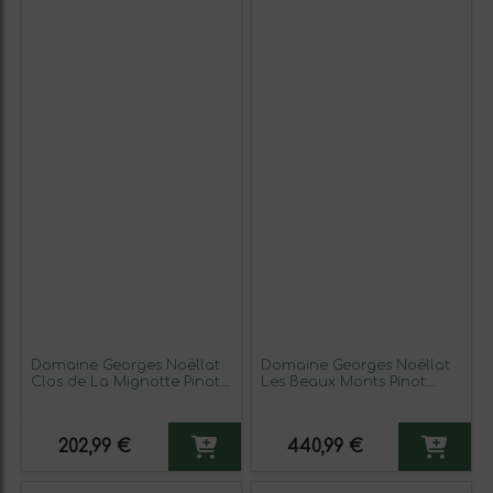
Domaine Georges Noëllat
Domaine Georges Noëllat
Clos de La Mignotte Pinot
Les Beaux Monts Pinot
Negro Beaune 1er Premier
Negro Vosne-Romanée 1er
Cru 75 cl Vino Tinto
Premier Cru 75 cl Vino
Tinto
202,99 €
440,99 €