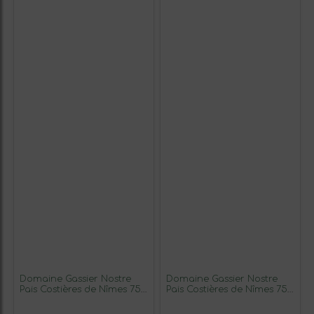
Domaine Gassier Nostre
Domaine Gassier Nostre
Pais Costières de Nîmes 75
Pais Costières de Nîmes 75
cl Vino Blanco (Caja de 3
cl Vino Tinto (Caja de 3
unidades)
unidades)