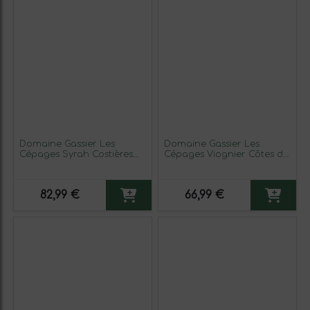
Domaine Gassier Les
Domaine Gassier Les
Cépages Syrah Costières
Cépages Viognier Côtes du
de Nîmes 75 cl Vino Tinto
Rhône 75 cl Vino Blanco
(Caja de 3 unidades)
(Caja de 3 unidades)
82,99 €
66,99 €