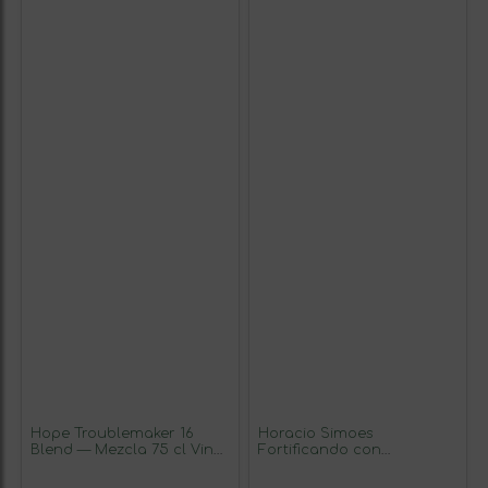
Hope Troublemaker 16
Horacio Simoes
Blend — Mezcla 75 cl Vino
Fortificando con
Tinto
Armagnac Moscatel
Setúbal Botella Medium