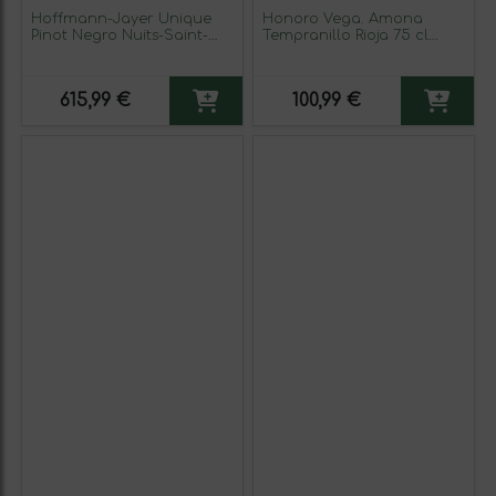
Hoffmann-Jayer Unique
Honoro Vega. Amona
Pinot Negro Nuits-Saint-
Tempranillo Rioja 75 cl
Georges Cuvée Botella
Vino Tinto (Caja de 6
Magnum 1,5 L Vino Tinto
unidades)
615,99 €
100,99 €