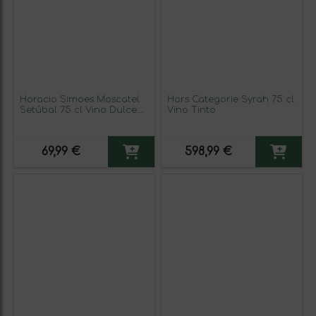
Horacio Simoes Moscatel
Hors Categorie Syrah 75 cl
Setúbal 75 cl Vino Dulce
Vino Tinto
(Caja de 3 unidades)
69,99 €
598,99 €