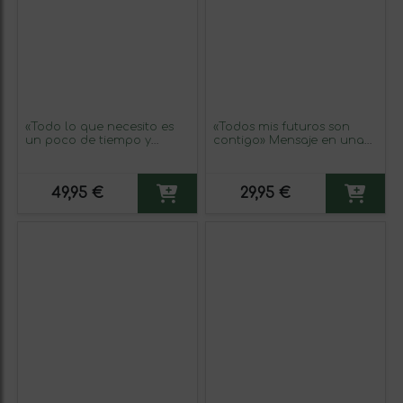
«Todo lo que necesito es
«Todos mis futuros son
un poco de tiempo y
contigo» Mensaje en una
mucho de ti» Mensaje en
Botella. Vino Blanco
una Botella. Vino Tinto
Premium Verdejo. Etiqueta
Premium Reserva MBS
Amarilla
49,95 €
29,95 €
Martín Berasategui System.
Etiqueta Negra