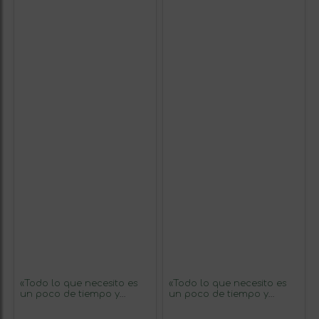
«Todo lo que necesito es
«Todo lo que necesito es
un poco de tiempo y
un poco de tiempo y
mucho de ti» Mensaje en
mucho de ti» Mensaje en
una Botella. Vino Tinto
una Botella. Vino Tinto