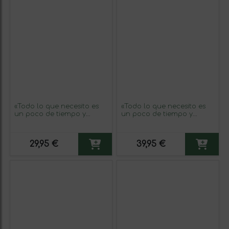
«Todo lo que necesito es
«Todo lo que necesito es
un poco de tiempo y
un poco de tiempo y
mucho de ti» Mensaje en
mucho de ti» Mensaje en
una Botella. Vino Blanco
una Botella. Vino Tinto
Premium Verdejo. Etiqueta
Premium Reserva MBE.
29,95 €
39,95 €
Negra
Etiqueta Amarilla