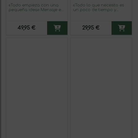
«Todo empieza con una
«Todo lo que necesito es
pequeña idea» Mensaje en
un poco de tiempo y
una Botella. Vino Tinto
mucho de ti» Mensaje en
Premium Reserva MBS
una Botella. Vino Blanco
Martín Berasategui System.
Premium Verdejo. Etiqueta
49,95 €
29,95 €
Etiqueta Negra
Amarilla