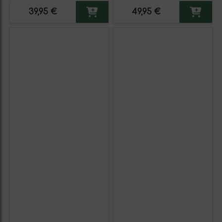
Premium Reserva MBE.
Premium Reserva MBS
39,95 €
49,95 €
Etiqueta Negra
Martín Berasategui System.
Etiqueta Amarilla