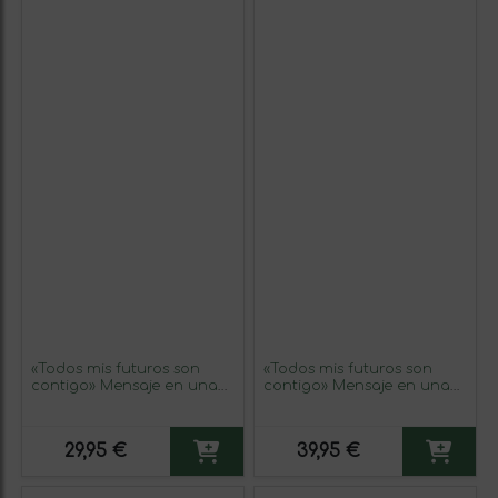
«Todos mis futuros son
«Todos mis futuros son
contigo» Mensaje en una
contigo» Mensaje en una
Botella. Vino Blanco
Botella. Vino Tinto
Premium Verdejo. Etiqueta
Premium Reserva MBE.
Negra
Etiqueta Amarilla
29,95 €
39,95 €