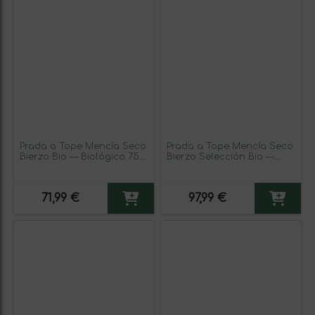
Prada a Tope Mencía Seco
Prada a Tope Mencía Seco
Bierzo Bio — Biológico 75
Bierzo Selección Bio —
cl Vegano Vino Tinto (Caja
Biológico 75 cl Vegano
de 3 unidades)
Vino Tinto (Caja de 3
unidades)
71,99 €
97,99 €