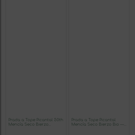
Prada a Tope Picantal 50th
Prada a Tope Picantal
Mencía Seco Bierzo
Mencía Seco Bierzo Bio —
Edición Especial
Biológico 75 cl Vegano
Aniversario Bio — Biológico
Vino Tinto