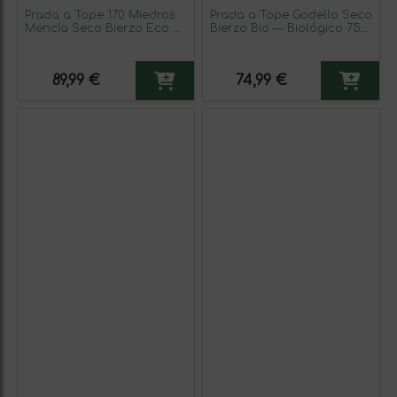
Prada a Tope 170 Miedros
Prada a Tope Godello Seco
Mencía Seco Bierzo Eco —
Bierzo Bio — Biológico 75
Ecológico 75 cl Vegano
cl Vegano Vino Blanco
Vino Tinto (Caja de 6
(Caja de 3 unidades)
unidades)
89,99 €
74,99 €