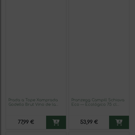
Prada a Tope Xamprada
Pranzegg Campill Schiava
Godello Brut Vino de la
Eco — Ecológico 75 cl
Tierra de Castilla y León
Vino Tinto
Eco — Ecológico 75 cl
Espumoso Rosado (Caja de
77,99 €
53,99 €
3 unidades)