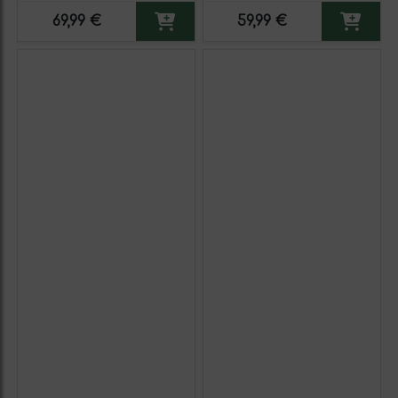
75 cl Vegano Vino Tinto
69,99 €
59,99 €