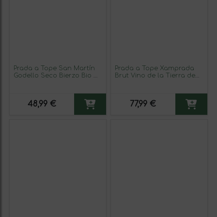
Prada a Tope San Martín
Prada a Tope Xamprada
Godello Seco Bierzo Bio —
Brut Vino de la Tierra de
Biológico 75 cl Vegano
Castilla y León Eco —
Vino Blanco
Ecológico 75 cl Vegano
Espumoso Blanco (Caja de
48,99 €
77,99 €
3 unidades)