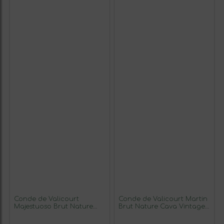
Conde de Valicourt
Conde de Valicourt Martin
Majestuoso Brut Nature
Brut Nature Cava Vintage
Cava Gran Reserva 75 cl
Gran Reserva 75 cl
Espumoso Blanco (Caja de
Espumoso Blanco (Caja de