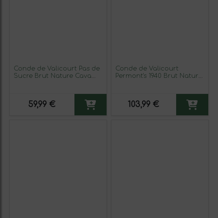
Conde de Valicourt Pas de
Conde de Valicourt
Sucre Brut Nature Cava
Permont's 1940 Brut Nature
Gran Reserva 75 cl
Cava 75 cl Espumoso
Espumoso Blanco (Caja de
Blanco (Caja de 6
3 unidades)
unidades)
59,99 €
103,99 €