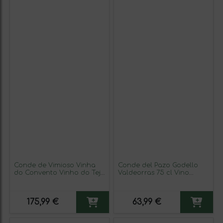
Conde de Vimioso Vinha
Conde del Pazo Godello
do Convento Vinho do Tejo
Valdeorras 75 cl Vino
Ribatejo 75 cl Vino Tinto
Blanco (Caja de 3
unidades)
175,99 €
63,99 €