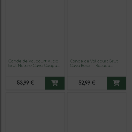
Conde de Valicourt Alicia
Conde de Valicourt Brut
Brut Nature Cava Coupage
Cava Rosé — Rosado
Gran Reserva 75 cl
Reserva 75 cl Espumoso
Espumoso Blanco (Caja de
Rosado (Caja de 3
3 unidades)
unidades)
53,99 €
52,99 €