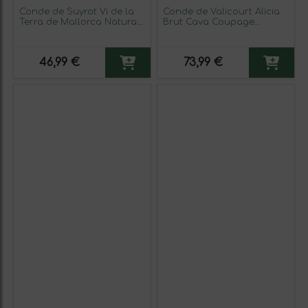
Conde de Suyrot Vi de la
Conde de Valicourt Alicia
Terra de Mallorca Natural
Brut Cava Coupage
75 cl Vino Tinto
Reserva 75 cl Espumoso
Blanco (Caja de 3
unidades)
46,99 €
73,99 €