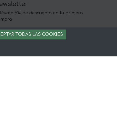
ewsletter
llévate 5% de descuento en tu primera
ompra
EPTAR TODAS LAS COOKIES
egal
iso legal
rminos y condiciones
ago seguro
stion de cookies