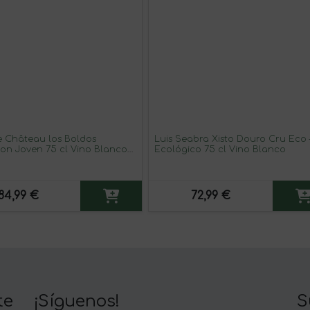
 Château los Boldos
Luis Seabra Xisto Douro Cru Eco
on Joven 75 cl Vino Blanco
Ecológico 75 cl Vino Blanco
 6 unidades)
84,99 €
72,99 €
te
¡Síguenos!
S