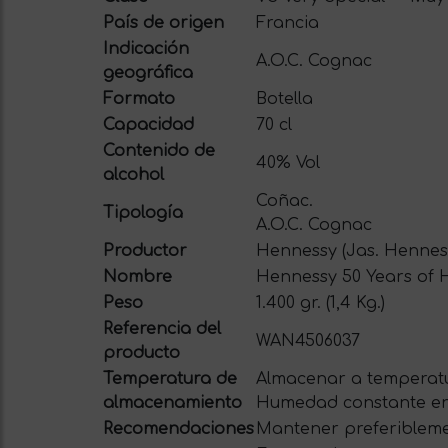
País de origen
Francia
Indicación
A.O.C. Cognac
geográfica
Formato
Botella
Capacidad
70 cl
Contenido de
40% Vol
alcohol
Coñac.
Tipología
A.O.C. Cognac
Productor
Hennessy (Jas. Hennes
Nombre
Hennessy 50 Years of 
Peso
1.400 gr. (1,4 Kg.)
Referencia del
WAN4506037
producto
Temperatura de
Almacenar a temperatu
almacenamiento
Humedad constante en
Recomendaciones
Mantener preferiblemen