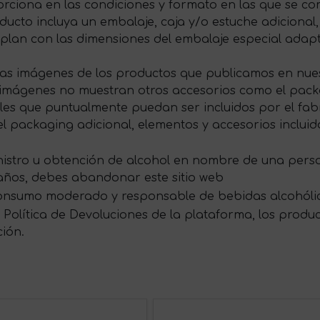
rciona en las condiciones y formato en las que se com
ducto incluya un embalaje, caja y/o estuche adicional,
plan con las dimensiones del embalaje especial ada
las imágenes de los productos que publicamos en nues
s imágenes no muestran otros accesorios como el packag
s que puntualmente puedan ser incluidos por el fabri
 packaging adicional, elementos y accesorios incluid
ministro u obtención de alcohol en nombre de una per
 años, debes abandonar este sitio web
onsumo moderado y responsable de bebidas alcohóli
Política de Devoluciones de la plataforma, los produ
ción.