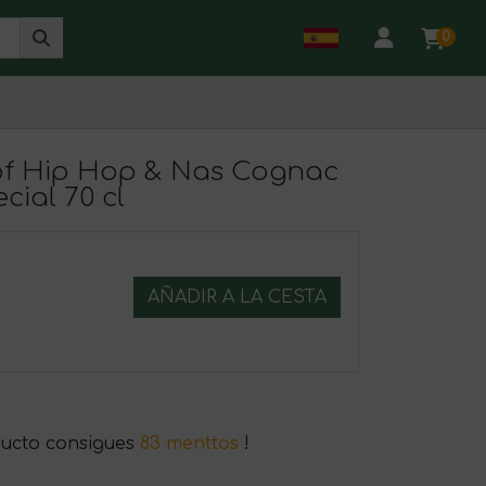
0
of Hip Hop & Nas Cognac
cial 70 cl
AÑADIR A LA CESTA
ucto consigues
83 menttos
!