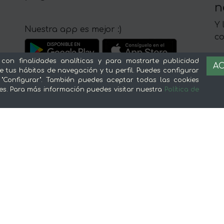
n
Y 
Nuestra app es mejor :)
c
 con finalidades analíticas y para mostrarte publicidad
AC
e tus hábitos de navegación y tu perfil. Puedes configurar
 "Configurar". También puedes aceptar todas las cookies
es. Para más información puedes visitar nuestra
Política de
Sobre mentta
L
Ventajas de comprar comida online en
Av
mentta
Té
Conoce mentta
P
Blog de mentta
Ge
Vende en mentta
Fidelización
Preguntas frecuentes