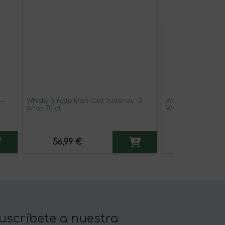
 —
Whisky Single Malt Old Pulteney 12
Whisky Single Ma
Años 70 cl
Whisky. Version F
Medium 50 cl
56,99 €
55,99 €
uscríbete a nuestra