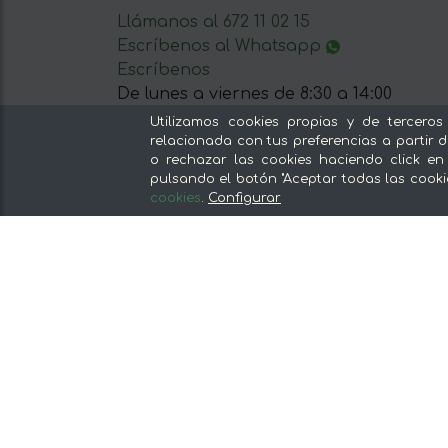
Llámanos al 672 11 02 15
Escríbenos al Whatsapp
Escríbenos
De lunes a viernes de 8:30 a 14:00
Utilizamos cookies propias y de terceros
relacionada con tus preferencias a partir d
o rechazar las cookies haciendo click en
pulsando el botón "Aceptar todas las cooki
cookies
.
Configurar
Nuestras secciones
Del productor, sin intermediarios
Tiendas Especializadas y Productos
Gourmet
Nuestras cocinas
Supermercado
Ofertas y promociones
Recomienda y gana
Descubre los alimentos