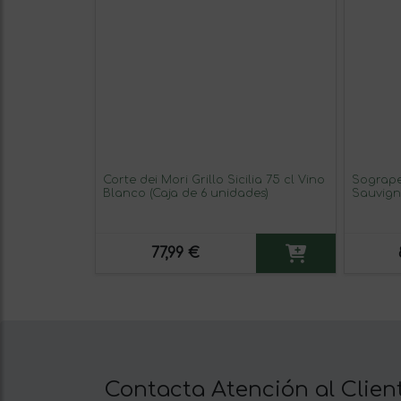
Corte dei Mori Grillo Sicilia 75 cl Vino
Sogrape
Blanco (Caja de 6 unidades)
Sauvign
(Caja de
77,99 €
Contacta Atención al Clien