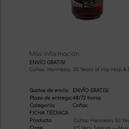
Más información
ENVÍO GRATIS!
Coñac. Hennessy. 50 Years of Hip Hop & Na
Gastos de envío:
ENVÍO GRATIS!
Plazo de entrega:
48/72 horas
Categoría:
Coñac
FICHA TÉCNICA
Producto
Coñac Hennessy 50 Yea
Clase
VS Very Special — Muy