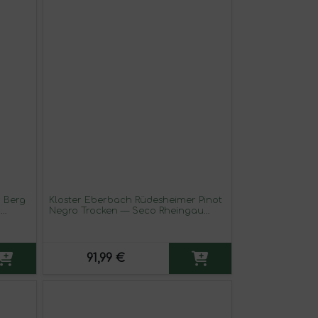
 Berg
Kloster Eberbach Rüdesheimer Pinot
g
Negro Trocken — Seco Rheingau
s GG
Berg Schlossberg 75 cl Vino Tinto
o
91,99 €