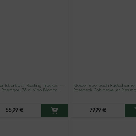
ter Eberbach Riesling Trocken —
Kloster Eberbach Rüdesheimer
 Rheingau 75 cl Vino Blanco
Roseneck Cabinetkeller Rieslin
a de 3 unidades)
Rheingau VDP Grosses Gewäch
— Grand Cru 75 cl Vino Blanc
55,99 €
79,99 €