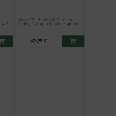
Kloster Eberbach Wild Ferment
gau 75
Riesling Rheingau Botella Magnum
ades)
1,5 L Vino Blanco
527,99 €