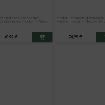
ter Eberbach Steinberger
Kloster Eberbach Steinberger
centia Riesling Trocken — Seco
Riesling Trocken — Seco Rhein
ngau 75 cl Vino Blanco
cl Vino Blanco (Caja de 3 unid
41,99 €
74,99 €