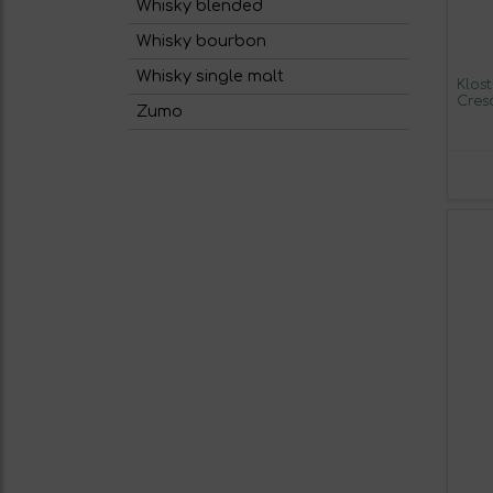
Whisky blended
Whisky bourbon
Whisky single malt
Klos
Cres
Zumo
Rhei