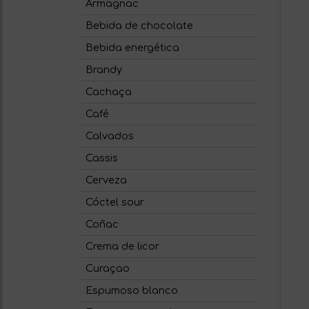
Armagnac
Bebida de chocolate
Bebida energética
Brandy
Cachaça
Café
Calvados
Cassis
Cerveza
Cóctel sour
Coñac
Crema de licor
Curaçao
Espumoso blanco