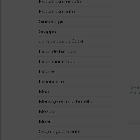
Espumoso rosado
Espumoso tinto
Ginebra gin
Grappa
Jarabe para cóctel
Licor de hierbas
Licor macerado
Licores
Limoncello
Klos
Marc
Seco
(Caj
Mensaje en una botella
Mezcal
Mixer
Orujo aguardiente