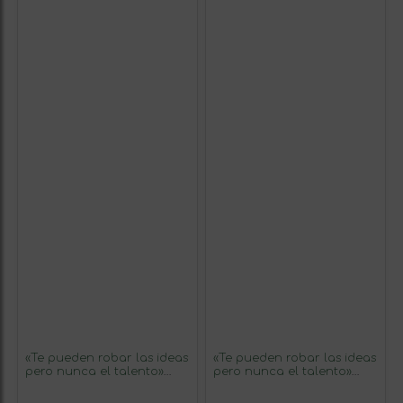
«Te pueden robar las ideas
«Te pueden robar las ideas
pero nunca el talento»
pero nunca el talento»
Mensaje en una Botella.
Mensaje en una Botella.
Vino Blanco Premium
Vino Tinto Premium