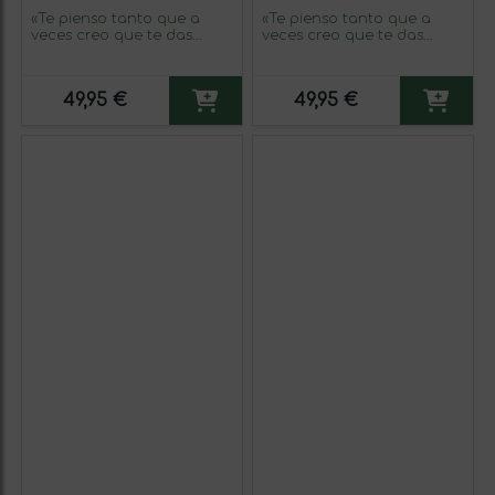
«Te pienso tanto que a
«Te pienso tanto que a
veces creo que te das
veces creo que te das
cuenta» Mensaje en una
cuenta» Mensaje en una
Botella. Vino Tinto
Botella. Vino Tinto
Premium Reserva MBS
Premium Reserva MBS
49,95 €
49,95 €
Martín Berasategui System.
Martín Berasategui System.
Etiqueta Blanca
Etiqueta Roja