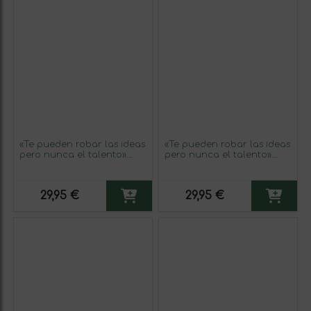
«Te pueden robar las ideas
«Te pueden robar las ideas
pero nunca el talento»
pero nunca el talento»
Mensaje en una Botella.
Mensaje en una Botella.
Vino Blanco Premium
Vino Blanco Premium
Verdejo. Etiqueta Azul
Verdejo. Etiqueta Blanca
29,95 €
29,95 €