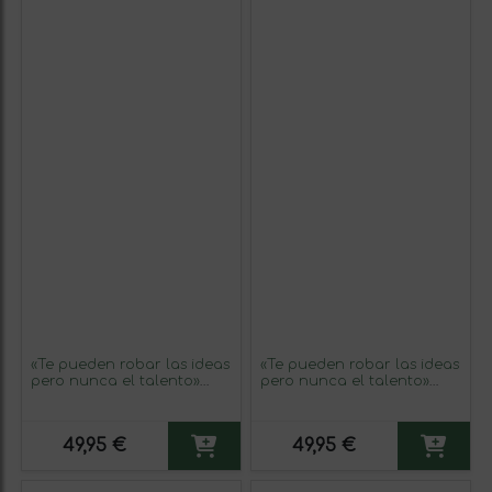
«Te pueden robar las ideas
«Te pueden robar las ideas
pero nunca el talento»
pero nunca el talento»
Mensaje en una Botella.
Mensaje en una Botella.
Vino Tinto Premium
Vino Tinto Premium
Reserva MBS Martín
Reserva MBS Martín
49,95 €
49,95 €
Berasategui System.
Berasategui System.
Etiqueta Azul
Etiqueta Blanca