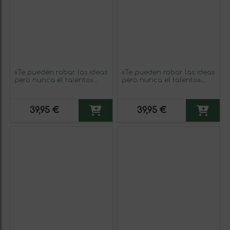
«Te pueden robar las ideas
«Te pueden robar las ideas
pero nunca el talento»
pero nunca el talento»
Mensaje en una Botella.
Mensaje en una Botella.
Vino Tinto Premium
Vino Tinto Premium
Reserva MBE. Etiqueta
Reserva MBE. Etiqueta Roja
39,95 €
39,95 €
Blanca