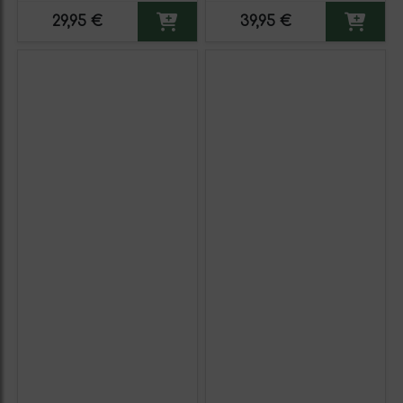
Verdejo. Etiqueta Roja
Reserva MBE. Etiqueta Azul
29,95 €
39,95 €