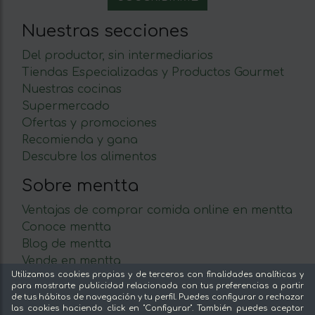
Nuestras secciones
Del productor, sin intermediarios
Tiendas Especializadas y Productos Gourmet
Nuestras cocinas
Supermercado
Ofertas y promociones
Recomienda y gana
Descubre los alimentos
Sobre mentta
Ventajas de comprar comida online en mentta
Conoce mentta
Blog de mentta
Vende en mentta
Utilizamos cookies propias y de terceros con finalidades analíticas y
Fidelización
para mostrarte publicidad relacionada con tus preferencias a partir
Preguntas frecuentes
de tus hábitos de navegación y tu perfil. Puedes configurar o rechazar
las cookies haciendo click en "Configurar". También puedes aceptar