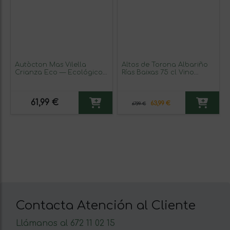
Autòcton Mas Vilella
Altos de Torona Albariño
Crianza Eco — Ecológico
Rías Baixas 75 cl Vino
75 cl Vino Tinto
Blanco (Caja de 3
unidades)
61,99 €
63,99 €
67,99 €
Contacta Atención al Cliente
Llámanos al 672 11 02 15