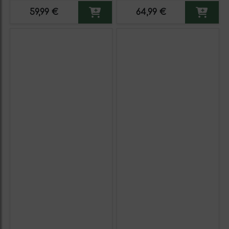
unidades)
59,99 €
64,99 €