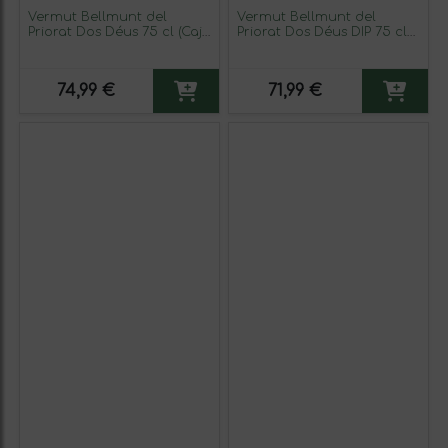
Vermut Bellmunt del
Vermut Bellmunt del
Priorat Dos Déus 75 cl (Caja
Priorat Dos Déus DIP 75 cl
de 3 unidades)
Smoky — Ahumado (Caja
de 3 unidades)
74,99 €
71,99 €