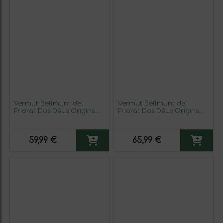
Vermut Bellmunt del
Vermut Bellmunt del
Priorat Dos Déus Origins
Priorat Dos Déus Origins
Blanco 75 cl (Caja de 3
Dry — Seco 75 cl (Caja de 3
unidades)
unidades)
59,99 €
65,99 €