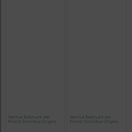
Vermut Bellmunt del
Vermut Bellmunt del
Priorat Dos Déus Origins
Priorat Dos Déus Origins
Rojo Tinto 75 cl (Caja de 3
Rojo Tinto 75 cl Smoky —
unidades)
Ahumado (Caja de 3