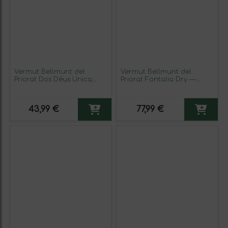
Vermut Bellmunt del
Vermut Bellmunt del
Priorat Dos Déus Unica
Priorat Fontalia Dry —
Reserva 75 cl
Seco Rojo Tinto 75 cl (Caja
de 6 unidades)
43,99 €
77,99 €