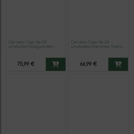
Cerveza Caja de 24
Cerveza Caja de 24
unidades Hoegaarden
unidades Interbrew Stella
Blanche — Blanca Botellín
Artois Botellín Tercio 33 cl
Tercio 33 cl
75,99 €
66,99 €