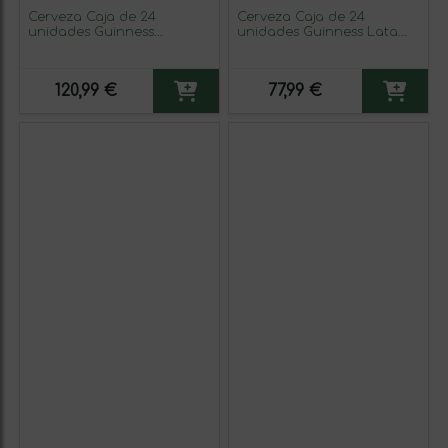
Cerveza Caja de 24
Cerveza Caja de 24
unidades Guinness
unidades Guinness Lata
Draught — De Barril, Stout
Medium 37 cl
Lata 37 cl
120,99 €
77,99 €