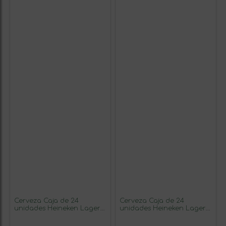
Cerveza Caja de 24
Cerveza Caja de 24
unidades Heineken Lager
unidades Heineken Lager
Lata 33 cl
Lata Medium 50 cl