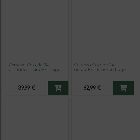
Cerveza Caja de 24
Cerveza Caja de 24
unidades Heineken Lager
unidades Heineken Lager
Botellín 25 cl
Botellín Tercio 33 cl
39,99 €
62,99 €