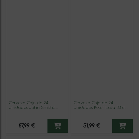
Cerveza Caja de 24
Cerveza Caja de 24
unidades John Smith's
unidades Keler Lata 33 cl
Extra Lata Medium 50 cl
Maíz, Malta
Smooth — Suave
87,99 €
51,99 €