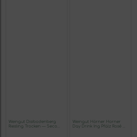
Weingut Disibodenberg
Weingut Hörner Horner
Riesling Trocken — Seco
Day Drink Ing Pfälz Rosé —
Nahe 75 cl Vino Blanco
Rosado 75 cl Vino Rosado
(Caja de 6 unidades)