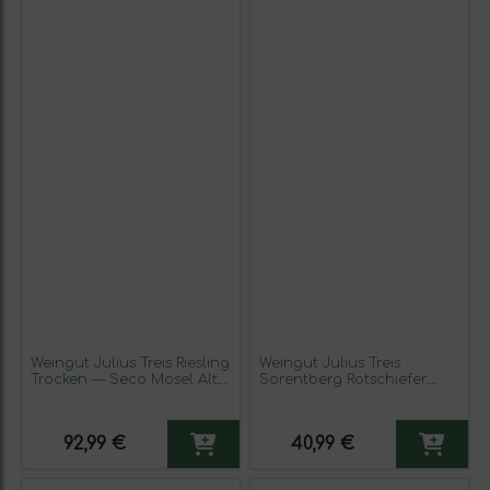
Weingut Julius Treis Riesling
Weingut Julius Treis
Trocken — Seco Mosel Alte
Sorentberg Rotschiefer
Reben — VV Viñas Viejas 75
Riesling Mosel Kabinett —
cl Vino Blanco (Caja de 3
Cosecha Madura 75 cl
unidades)
Fruity — Afrutado Vino
92,99 €
40,99 €
Blanco