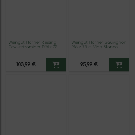
Weingut Hörner Riesling
Weingut Hörner Sauvignon
Gewurztraminer Pfälz 75 cl
Pfälz 75 cl Vino Blanco
Vino Blanco (Caja de 6
(Caja de 6 unidades)
unidades)
103,99 €
95,99 €