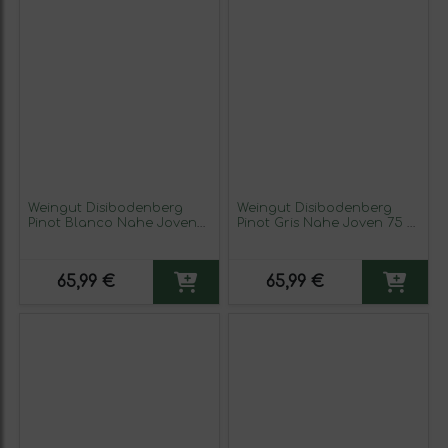
Weingut Disibodenberg
Weingut Disibodenberg
Pinot Blanco Nahe Joven
Pinot Gris Nahe Joven 75 cl
75 cl Vino Blanco (Caja de
Vino Blanco (Caja de 3
3 unidades)
unidades)
65,99 €
65,99 €