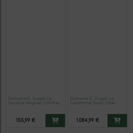
Domaine E. Guigal La
Domaine E. Guigal La
Doriane Viognier Condrieu
Landonne Syrah Côte-
Crianza 75 cl Vino Blanco
Rôtie Crianza 75 cl Vino
Tinto
155,99 €
1.084,99 €