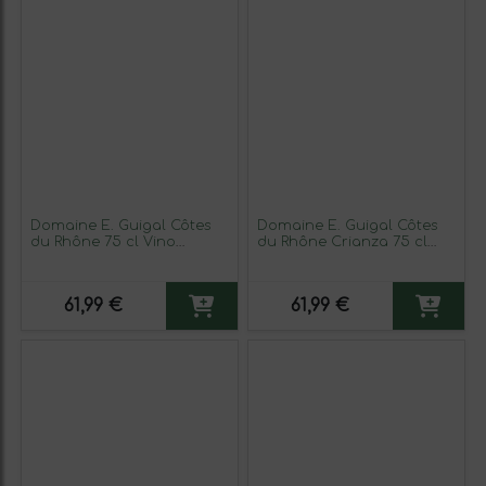
Domaine E. Guigal Côtes
Domaine E. Guigal Côtes
du Rhône 75 cl Vino
du Rhône Crianza 75 cl
Blanco (Caja de 3
Vino Tinto (Caja de 3
unidades)
unidades)
61,99 €
61,99 €