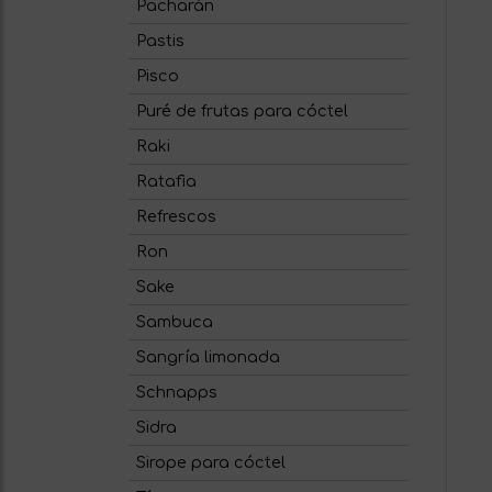
Pacharán
Pastis
Pisco
Puré de frutas para cóctel
Raki
Ratafia
Refrescos
Ron
Sake
Sambuca
Sangría limonada
Schnapps
Sidra
Sirope para cóctel