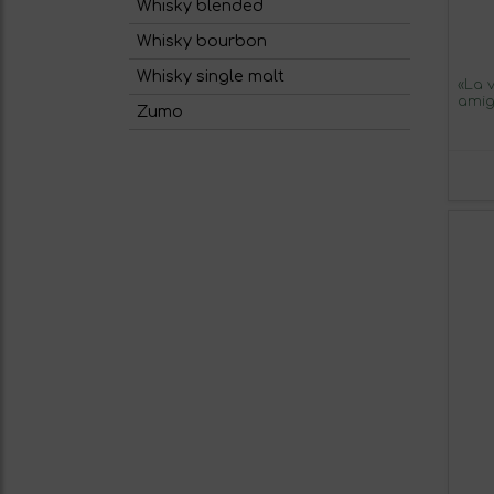
Whisky blended
Whisky bourbon
Whisky single malt
«La 
amig
Zumo
una 
Rese