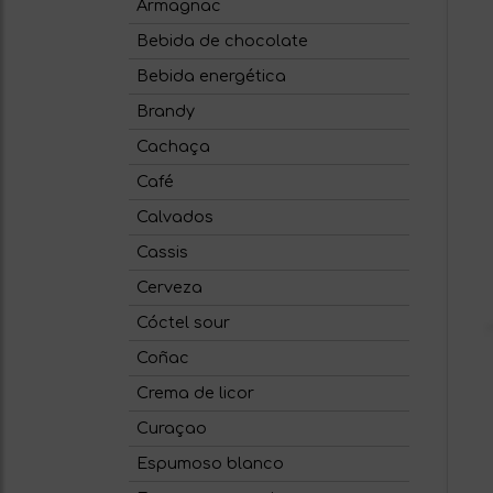
Armagnac
Bebida de chocolate
Bebida energética
Brandy
Cachaça
Café
Calvados
Cassis
Cerveza
Cóctel sour
Coñac
Crema de licor
Curaçao
Espumoso blanco