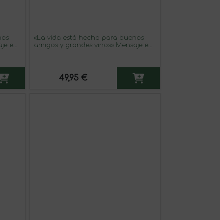
nos
«La vida está hecha para buenos
aje en
amigos y grandes vinos» Mensaje en
um
una Botella. Vino Tinto Premium
ui
Reserva MBS Martín Berasategui
System. Etiqueta Blanca
49,95 €