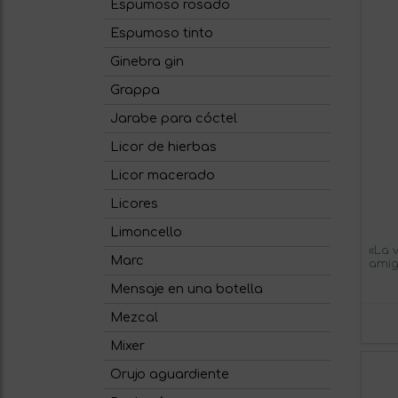
Espumoso rosado
Espumoso tinto
Ginebra gin
Grappa
Jarabe para cóctel
Licor de hierbas
Licor macerado
Licores
Limoncello
«La 
Marc
amig
una 
Mensaje en una botella
Verde
Mezcal
Mixer
Orujo aguardiente