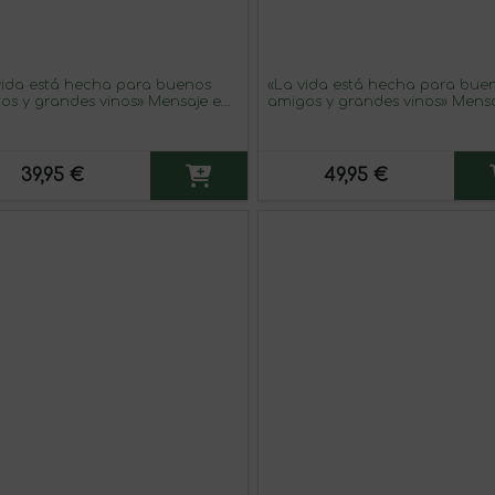
vida está hecha para buenos
«La vida está hecha para bue
os y grandes vinos» Mensaje en
amigos y grandes vinos» Mens
Botella. Vino Tinto Premium
una Botella. Vino Tinto Premi
rva MBE. Etiqueta Roja
Reserva MBS Martín Berasateg
System. Etiqueta Azul
39,95 €
49,95 €