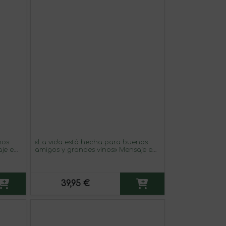
nos
«La vida está hecha para buenos
aje en
amigos y grandes vinos» Mensaje en
um
una Botella. Vino Tinto Premium
Reserva MBE. Etiqueta Blanca
39,95 €