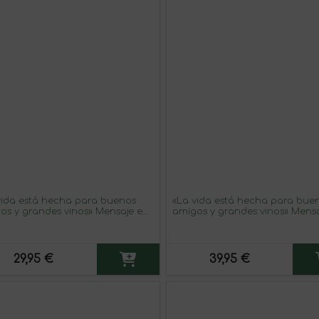
vida está hecha para buenos
«La vida está hecha para bue
os y grandes vinos» Mensaje en
amigos y grandes vinos» Mens
Botella. Vino Blanco Premium
una Botella. Vino Tinto Premi
jo. Etiqueta Roja
Reserva MBE. Etiqueta Azul
29,95 €
39,95 €