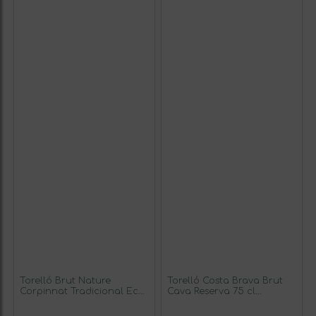
Torelló Brut Nature
Torelló Costa Brava Brut
Corpinnat Tradicional Eco
Cava Reserva 75 cl
— Ecológico 75 cl
Espumoso Blanco (Caja de
Espumoso Blanco (Caja de
3 unidades)