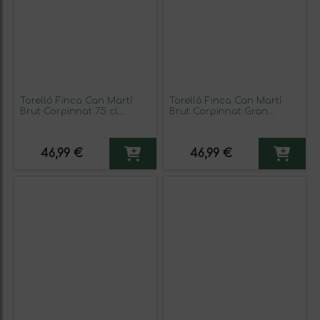
Torelló Finca Can Martí
Torelló Finca Can Martí
Brut Corpinnat 75 cl
Brut Corpinnat Gran
Espumoso Blanco
Reserva 75 cl Espumoso
Blanco
46,99 €
46,99 €