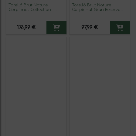
Torelló Brut Nature
Torelló Brut Nature
Corpinnat Collection —
Corpinnat Gran Reserva
Colección 75 cl Espumoso
Eco — Ecológico Botella
Blanco
Magnum 1,5 L Espumoso
Blanco
176,99 €
97,99 €