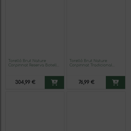
Torelló Brut Nature
Torelló Brut Nature
Corpinnat Reserva Botella
Corpinnat Tradicional
Jéroboam-Doble Mágnum
Botella Magnum 1,5 L
3 L Espumoso Blanco
Espumoso Blanco
304,99 €
76,99 €