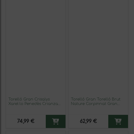
Torelló Gran Crisalys
Torelló Gran Torelló Brut
Xarel·lo Penedès Crianza
Nature Corpinnat Gran
75 cl Vino Blanco (Caja de
Reserva 75 cl Espumoso
3 unidades)
Blanco
74,99 €
62,99 €