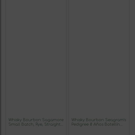
Whisky Bourbon Sagamore
Whisky Bourbon Seagram's
Small Batch, Rye, Straight
Pedigree 8 Años Botellín
70 cl
Miniatura 5 cl Ejemplar
Coleccionista No Apto