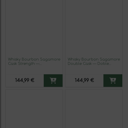
Whisky Bourbon Sagamore
Whisky Bourbon Sagamore
Cask Strength —
Double Cask — Doble
Graduación de Barrica 70
Barrica 70 cl
cl
144,99 €
144,99 €