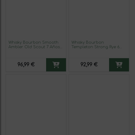
Whisky Bourbon Smooth
Whisky Bourbon
Ambler Old Scout 7 Años
Templeton Strong Rye 6
70 cl
Años 70 cl
96,99 €
92,99 €