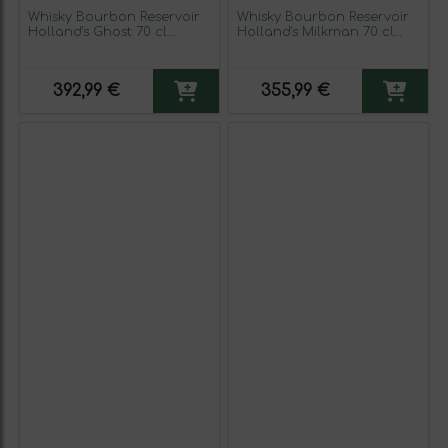
Whisky Bourbon Reservoir
Whisky Bourbon Reservoir
Holland's Ghost 70 cl
Holland's Milkman 70 cl
Ejemplar Coleccionista No
Ejemplar Coleccionista No
Apto para Consumo
Apto para Consumo
392,99 €
355,99 €