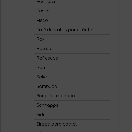
Pacharán
Pastis
Pisco
Puré de frutas para cóctel
Raki
Ratafia
Refrescos
Ron
Sake
Sambuca
Sangría limonada
Schnapps
Sidra
Sirope para cóctel