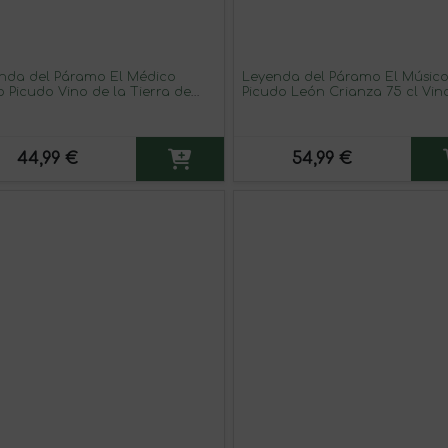
nda del Páramo El Médico
Leyenda del Páramo El Músico
o Picudo Vino de la Tierra de
Picudo León Crianza 75 cl Vin
illa y León Joven 75 cl Vino
o
44,99 €
54,99 €