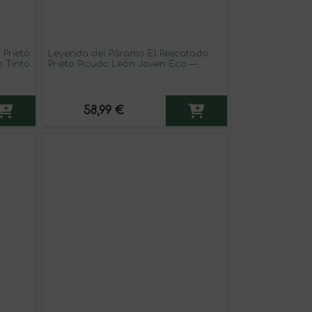
 Prieto
Leyenda del Páramo El Rescatado
o Tinto
Prieto Picudo León Joven Eco —
Ecológico 75 cl Vino Tinto (Caja de 3
unidades)
58,99 €