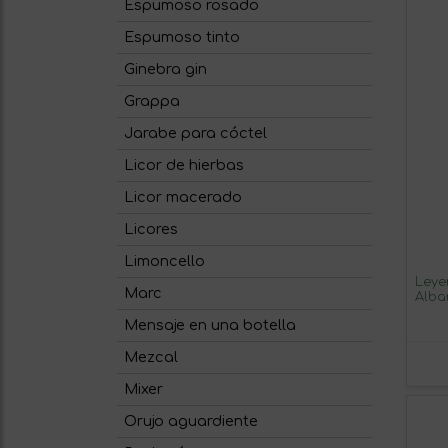
Espumoso rosado
Espumoso tinto
Ginebra gin
Grappa
Jarabe para cóctel
Licor de hierbas
Licor macerado
Licores
Limoncello
Leye
Marc
Albar
y Le
Mensaje en una botella
unid
Mezcal
Mixer
Orujo aguardiente