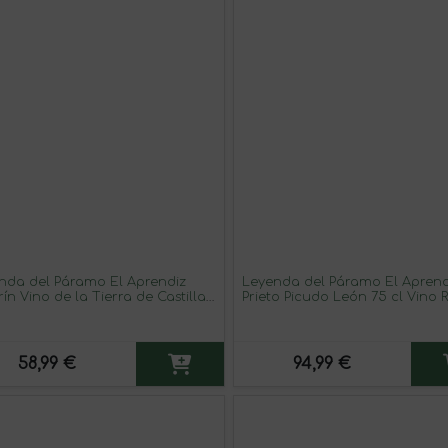
nda del Páramo El Aprendiz
Leyenda del Páramo El Aprend
ín Vino de la Tierra de Castilla
Prieto Picudo León 75 cl Vino
ón 75 cl Vino Blanco (Caja de 3
(Caja de 6 unidades)
ades)
58,99 €
94,99 €