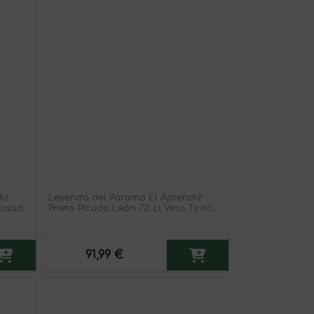
iz
Leyenda del Páramo El Aprendiz
 Rosado
Prieto Picudo León 75 cl Vino Tinto
(Caja de 6 unidades)
91,99 €