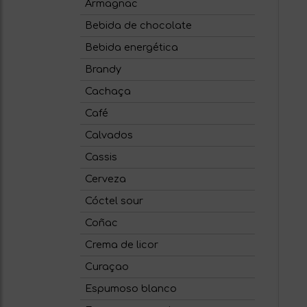
Armagnac
Bebida de chocolate
Bebida energética
Brandy
Cachaça
Café
Calvados
Cassis
Cerveza
Cóctel sour
Coñac
Crema de licor
Curaçao
Espumoso blanco