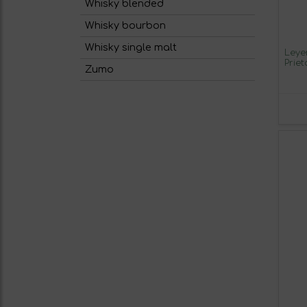
Whisky blended
Whisky bourbon
Whisky single malt
Leye
Priet
Zumo
Cast
Tint