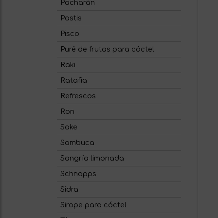
Pacharán
Pastis
Pisco
Puré de frutas para cóctel
Raki
Ratafia
Refrescos
Ron
Sake
Sambuca
Sangría limonada
Schnapps
Sidra
Sirope para cóctel