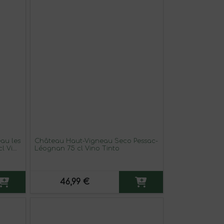
au les
Château Haut-Vigneau Seco Pessac-
cl Vino
Léognan 75 cl Vino Tinto
46,99 €