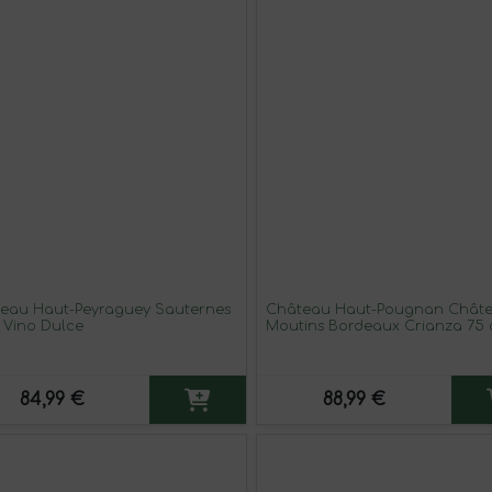
eau Haut-Peyraguey Sauternes
Château Haut-Pougnan Châte
l Vino Dulce
Moutins Bordeaux Crianza 75 
Tinto (Caja de 6 unidades)
84,99 €
88,99 €