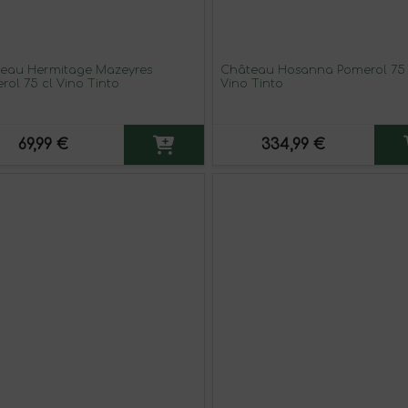
eau Hermitage Mazeyres
Château Hosanna Pomerol 75 
rol 75 cl Vino Tinto
Vino Tinto
69,99 €
334,99 €