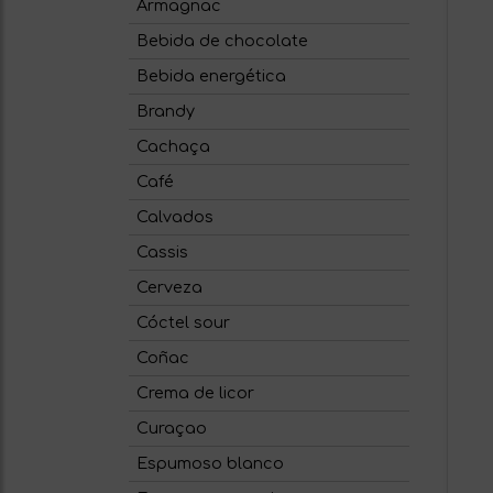
Armagnac
Bebida de chocolate
Bebida energética
Brandy
Cachaça
Café
Calvados
Cassis
Cerveza
Cóctel sour
Coñac
Crema de licor
Curaçao
Espumoso blanco