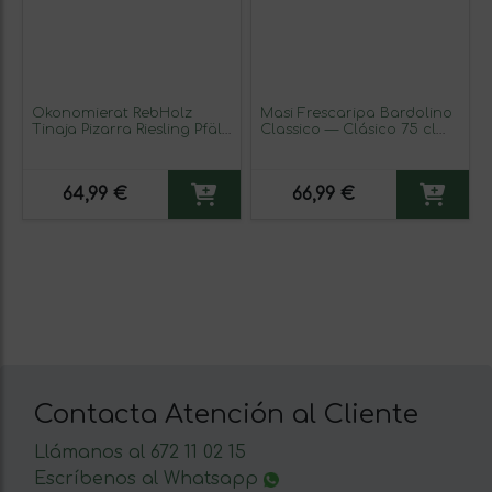
Ökonomierat RebHolz
Masi Frescaripa Bardolino
Tinaja Pizarra Riesling Pfälz
Classico — Clásico 75 cl
75 cl Vino Blanco
Vino Tinto (Caja de 3
unidades)
64,99 €
66,99 €
Contacta Atención al Cliente
Llámanos al 672 11 02 15
Escríbenos al Whatsapp