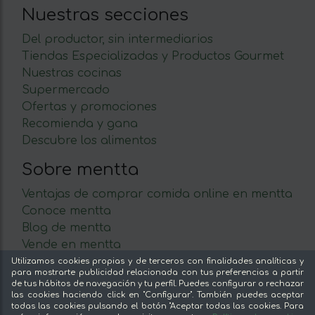
Nuestras secciones
Del productor, sin intermediarios
Tiendas Especializadas y Productos Gourmet
Nuestras cocinas
Supermercado
Ofertas y promociones
Recomienda y gana
Descubre los alimentos
Sobre mentta
Ventajas de comprar comida online en mentta
Conoce mentta
Blog de mentta
Vende en mentta
Fidelización
Utilizamos cookies propias y de terceros con finalidades analíticas y
para mostrarte publicidad relacionada con tus preferencias a partir
Preguntas frecuentes
de tus hábitos de navegación y tu perfil. Puedes configurar o rechazar
las cookies haciendo click en "Configurar". También puedes aceptar
Legal
todas las cookies pulsando el botón "Aceptar todas las cookies. Para