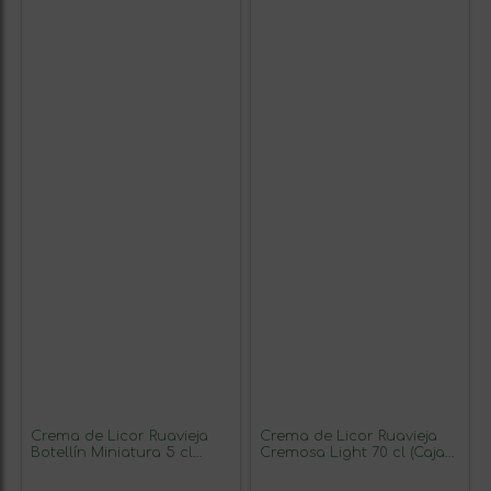
Crema de Licor Ruavieja
Crema de Licor Ruavieja
Botellín Miniatura 5 cl
Cremosa Light 70 cl (Caja
Orujo (Caja de 6 unidades)
de 3 unidades)