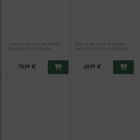
Crema de Licor Ruavieja
Crema de Licor Ruavieja
Edición Oro, Edición
Tarta 70 cl Limón (Caja de
Limitada 70 cl Orujo (Caja
3 unidades)
de 3 unidades)
70,99 €
69,99 €