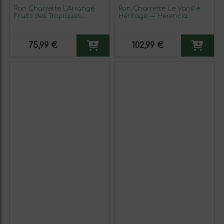
Ron Charrette L'Arrangé
Ron Charrette Le Vanillé
Fruits des Tropiques
Héritage — Herencia
Dorado Botella Medium 50
Legado Tradicional 70 cl
cl Tropical (Caja de 3
Vanille — Vainilla (Caja de 3
unidades)
unidades)
75,99 €
102,99 €