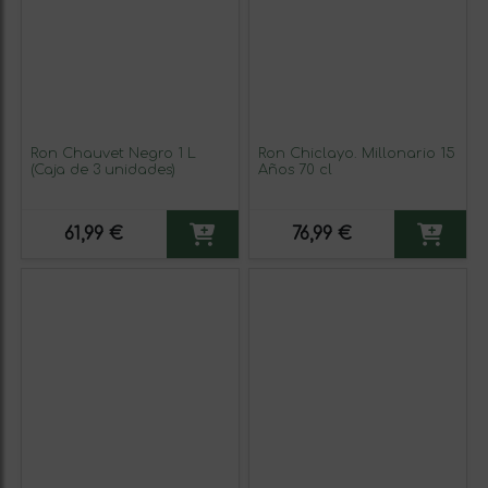
Ron Chauvet Negro 1 L
Ron Chiclayo. Millonario 15
(Caja de 3 unidades)
Años 70 cl
61,99 €
76,99 €