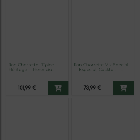
Ron Charrette L'Épice
Ron Charrette Mix Special
Héritage — Herencia
— Especial, Cocktail —
Legado Tradicional 70 cl
Cóctel 70 cl (Caja de 3
Épices — Especias (Caja de
unidades)
3 unidades)
101,99 €
73,99 €