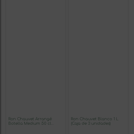
Ron Chauvet Arrangé
Ron Chauvet Blanco 1 L
Botella Medium 50 cl
(Caja de 3 unidades)
Mango, Piña (Caja de 3
unidades)