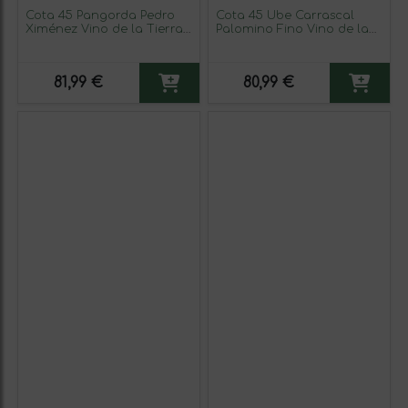
Cota 45 Pangorda Pedro
Cota 45 Ube Carrascal
Ximénez Vino de la Tierra
Palomino Fino Vino de la
de Cádiz Media Botella 37
Tierra de Cádiz 75 cl Vino
cl Vino Dulce
Blanco
81,99 €
80,99 €