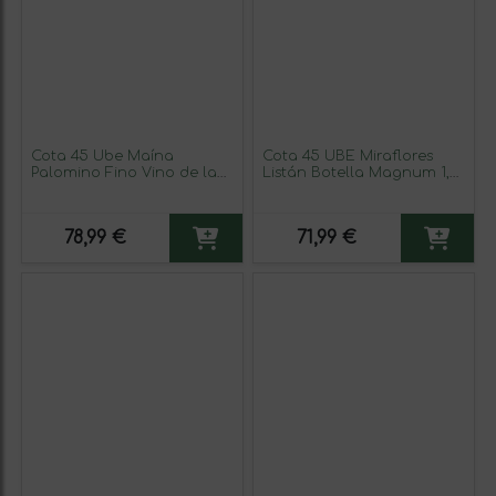
Cota 45 Ube Maína
Cota 45 UBE Miraflores
Palomino Fino Vino de la
Listán Botella Magnum 1,5
Tierra de Cádiz 75 cl Vino
L Vino Blanco
Blanco
78,99 €
71,99 €