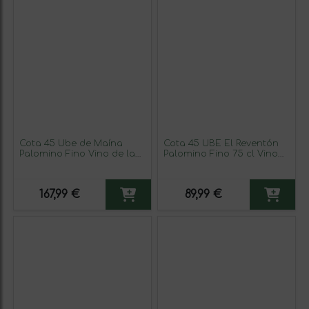
Cota 45 Ube de Maína
Cota 45 UBE El Reventón
Palomino Fino Vino de la
Palomino Fino 75 cl Vino
Tierra de Cádiz Botella
Blanco (Caja de 3
Magnum 1,5 L Vino Blanco
unidades)
167,99 €
89,99 €