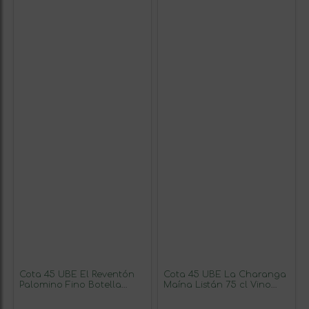
Cota 45 UBE El Reventón
Cota 45 UBE La Charanga
Palomino Fino Botella
Maína Listán 75 cl Vino
Magnum 1,5 L Vino Blanco
Blanco