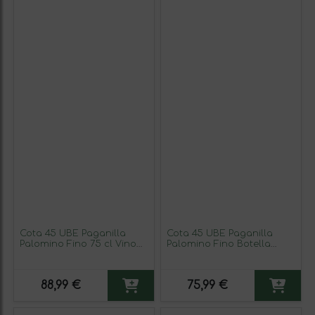
Cota 45 UBE Paganilla
Cota 45 UBE Paganilla
Palomino Fino 75 cl Vino
Palomino Fino Botella
Blanco (Caja de 3
Magnum 1,5 L Vino Blanco
unidades)
88,99 €
75,99 €