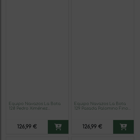
Equipo Navazos La Bota
Equipo Navazos La Bota
128 Pedro Ximénez
129 Pasada Palomino Fino
Montilla-Moriles
Manzanilla-Sanlúcar de
Amontillado Botella
Barrameda Botella
Magnum 1,5 L Vino
Magnum 1,5 L Vino
126,99 €
126,99 €
Generoso Fortificado
Generoso Fortificado