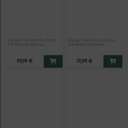
Equipo Navazos La Bota
Equipo Navazos La Bota
118 Pata de Gallina
124 Pedro Ximénez
Palomino Fino Jerez-Xérès-
Montilla-Moriles
Sherry Palo Cortado
Amontillado, Fino 75 cl
Botella Medium 50 cl Vino
Vino Generoso Fortificado
99,99 €
70,99 €
Generoso Fortificado