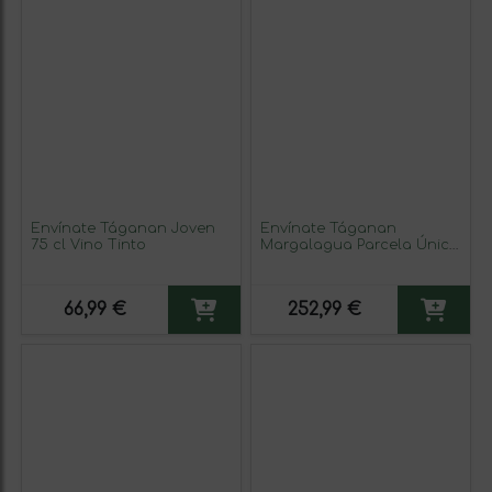
Envínate Táganan Joven
Envínate Táganan
75 cl Vino Tinto
Margalagua Parcela Única
Crianza 75 cl Vino Tinto
66,99 €
252,99 €