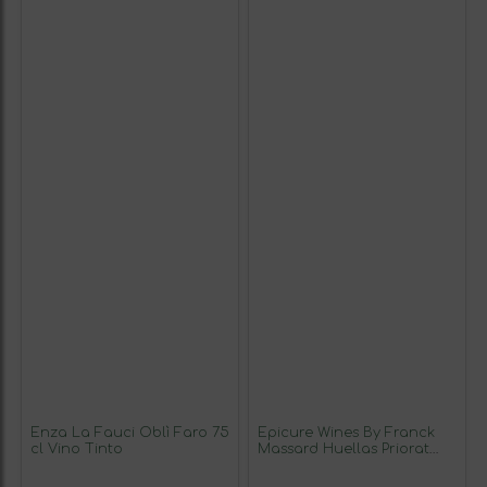
Enza La Fauci Oblì Faro 75
Epicure Wines By Franck
cl Vino Tinto
Massard Huellas Priorat
Roble 75 cl Vino Tinto