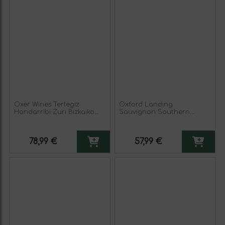
Oxer Wines Terlegiz
Oxford Landing
Hondarribi Zuri Bizkaiko
Sauvignon Southern
Txakolina 75 cl Vino
Australia 75 cl Vino Blanco
Blanco
(Caja de 3 unidades)
78,99 €
57,99 €