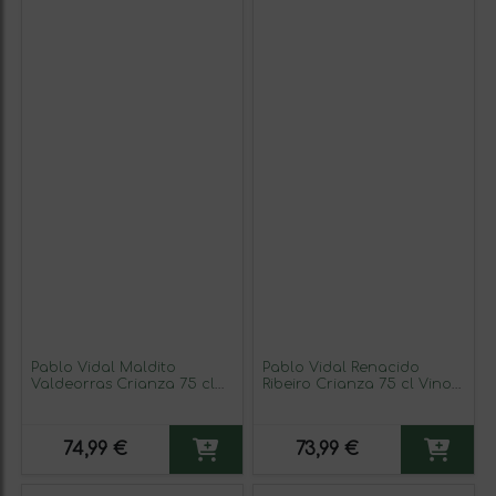
Pablo Vidal Maldito
Pablo Vidal Renacido
Valdeorras Crianza 75 cl
Ribeiro Crianza 75 cl Vino
Vino Tinto (Caja de 3
Blanco (Caja de 3
unidades)
unidades)
74,99 €
73,99 €