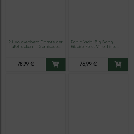
P.J. Valckenberg Dornfelder
Pablo Vidal Big Bang
Halbtrocken — Semiseco
Ribeiro 75 cl Vino Tinto
Rheinhessen 75 cl Vino
(Caja de 3 unidades)
Tinto (Caja de 6 unidades)
78,99 €
75,99 €