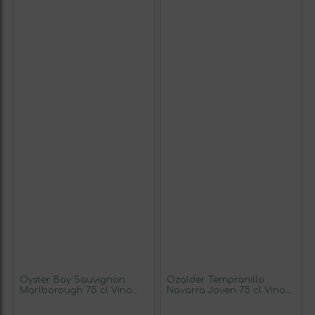
Oyster Bay Sauvignon
Ozalder Tempranillo
Marlborough 75 cl Vino
Navarra Joven 75 cl Vino
Blanco (Caja de 3
Rosado (Caja de 6
unidades)
unidades)