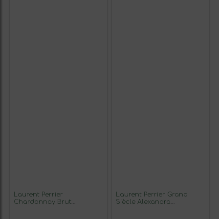
Laurent Perrier
Laurent Perrier Grand
Chardonnay Brut
Siècle Alexandra
Champagne Blanc de
Champagne Rosé —
Blancs Gran Reserva 75 cl
Rosado 75 cl Espumoso