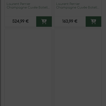
Laurent Perrier
Laurent Perrier
Champagne Cuvée Botella
Champagne Cuvée Botella
Jéroboam-Doble Mágnum
Magnum 1,5 L Espumoso
3 L Espumoso Blanco
Blanco
524,99 €
163,99 €