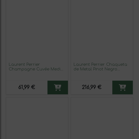
Laurent Perrier
Laurent Perrier Chaqueta
Champagne Cuvée Media
de Metal Pinot Negro
Botella 37 cl Espumoso
Champagne Cuvée, Rosé
Blanco
— Rosado 75 cl Espumoso
Rosado
61,99 €
216,99 €