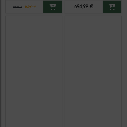
Espumoso Blanco
Rosado
694,99 €
167,99 €
173,99 €