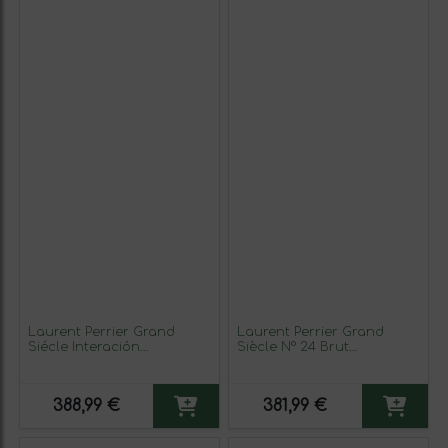
Laurent Perrier Grand
Laurent Perrier Grand
Siécle Interación
Siècle Nº 24 Brut
Champagne 75 cl
Champagne Gran Reserva
Espumoso Blanco
75 cl Espumoso Blanco
388,99 €
381,99 €