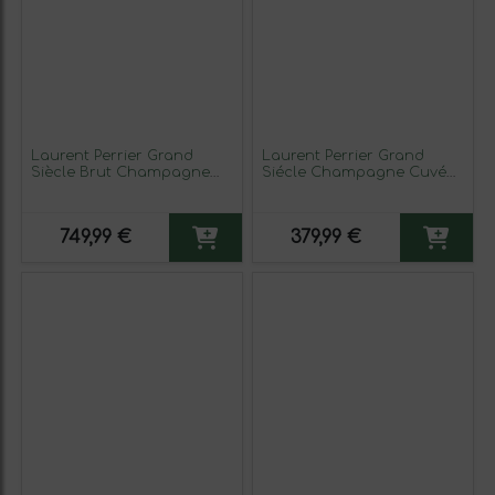
Laurent Perrier Grand
Laurent Perrier Grand
Siècle Brut Champagne
Siécle Champagne Cuvée
Gran Reserva Botella
75 cl Espumoso Blanco
Magnum 1,5 L Espumoso
Blanco
749,99 €
379,99 €