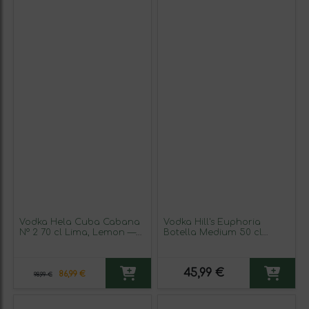
Vodka Hela Cuba Cabana
Vodka Hill's Euphoria
Nº 2 70 cl Lima, Lemon —
Botella Medium 50 cl
Limón (Caja de 3 unidades)
Cannabis
45,99 €
86,99 €
98,99 €