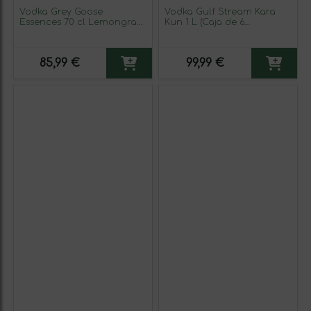
Vodka Grey Goose
Vodka Gulf Stream Kara
Essences 70 cl Lemongrass
Kun 1 L (Caja de 6
— Citronela, Strawberry —
unidades)
Fresa
85,99 €
99,99 €