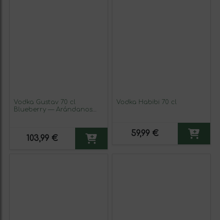
Vodka Gustav 70 cl
Vodka Habibi 70 cl
Blueberry — Arándanos
(Caja de 3 unidades)
59,99 €
103,99 €