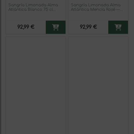
Sangría Limonada Alma
Sangría Limonada Alma
Atlántica Blanco 75 cl
Atlántica Mencía Rosé —
(Caja de 6 unidades)
Rosado 75 cl (Caja de 6
unidades)
92,99 €
92,99 €