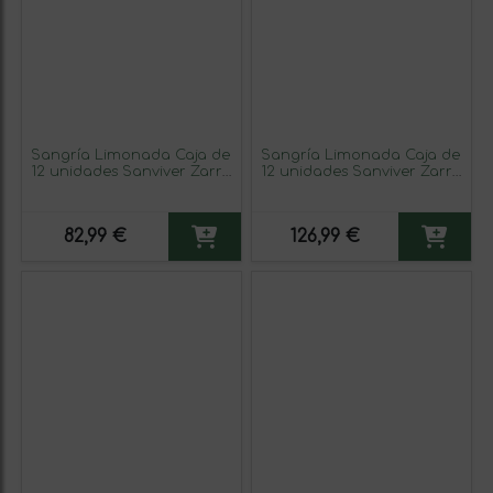
Sangría Limonada Caja de
Sangría Limonada Caja de
12 unidades Sanviver Zarro
12 unidades Sanviver Zarro
Lolailo 75 cl
Lolailo Sofisticada Red —
Edición Roja 75 cl
82,99 €
126,99 €