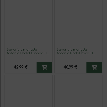
Sangría Limonada
Sangría Limonada
Antonio Nadal España 1 L
Antonio Nadal Ítaca 1 L
(Caja de 6 unidades)
(Caja de 6 unidades)
42,99 €
40,99 €