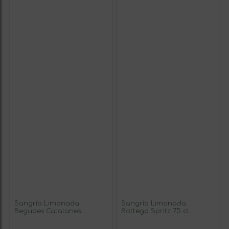
Sangría Limonada
Sangría Limonada
Begudes Catalanes
Bottega Spritz 75 cl
Garrafa 2 L PET (Caja de 6
Lemon — Limón (Caja de 6
unidades)
unidades)