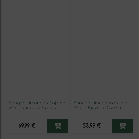
Sangría Limonada Caja de
Sangría Limonada Caja de
24 unidades La Casera
24 unidades La Casera
Tinto de Verano Botellín 27
Tinto de Verano Lata 33 cl
cl Limón
Limón
69,99 €
53,99 €