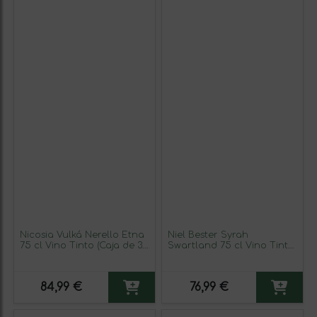
Nicosia Vulká Nerello Etna
Niel Bester Syrah
75 cl Vino Tinto (Caja de 3
Swartland 75 cl Vino Tinto
unidades)
(Caja de 3 unidades)
84,99 €
76,99 €