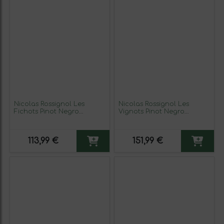
Nicolas Rossignol Les
Nicolas Rossignol Les
Fichots Pinot Negro
Vignots Pinot Negro
Pernand-Vergelesses 75 cl
Pommard 75 cl Vino Tinto
Vino Tinto
113,99 €
151,99 €