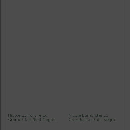
Nicole Lamarche La
Nicole Lamarche La
Grande Rue Pinot Negro
Grande Rue Pinot Negro
Grand Cru 75 cl Vino Tinto
Grand Cru, Monopole 75 cl
Vino Tinto