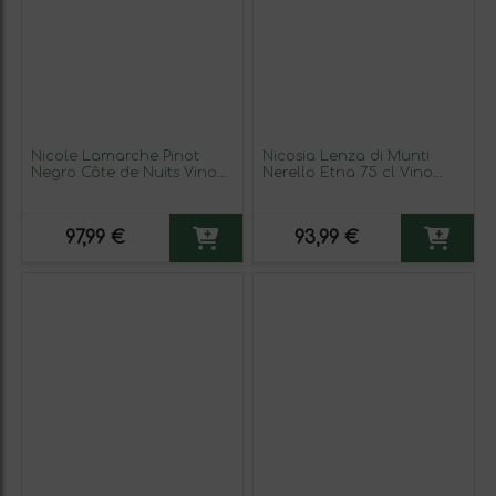
Nicole Lamarche Pinot
Nicosia Lenza di Munti
Negro Côte de Nuits Vino
Nerello Etna 75 cl Vino
de Village 75 cl Vino Tinto
Tinto (Caja de 3 unidades)
97,99 €
93,99 €