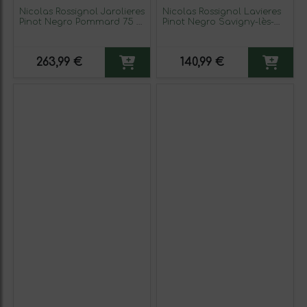
Nicolas Rossignol Jarolieres
Nicolas Rossignol Lavieres
Pinot Negro Pommard 75 cl
Pinot Negro Savigny-lès-
Vino Tinto
Beaune 75 cl Vino Tinto
263,99 €
140,99 €