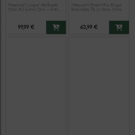
Niepoort Lagar de Baixo
Niepoort Poeirinho Baga
Dão XO Extra Old — Extra
Bairrada 75 cl Vino Tinto
Viejo 75 cl Vino Tinto (Caja
de 3 unidades)
99,99 €
63,99 €