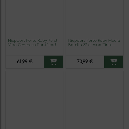
Niepoort Porto Ruby 75 cl
Niepoort Porto Ruby Media
Vino Generoso Fortificado
Botella 37 cl Vino Tinto
(Caja de 3 unidades)
(Caja de 6 unidades)
61,99 €
70,99 €