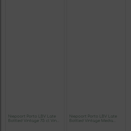
Niepoort Porto LBV Late
Niepoort Porto LBV Late
Bottled Vintage 75 cl Vino
Bottled Vintage Media
Generoso Fortificado (Caja
Botella 37 cl Vino Tinto
de 3 unidades)
(Caja de 3 unidades)