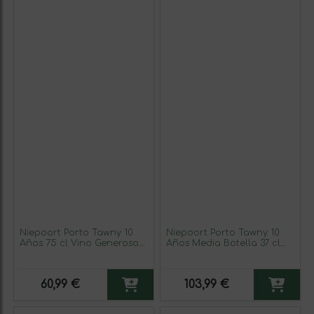
Niepoort Porto Tawny 10
Niepoort Porto Tawny 10
Años 75 cl Vino Generoso
Años Media Botella 37 cl
Fortificado
Vino Tinto (Caja de 3
unidades)
60,99 €
103,99 €