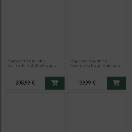
Niepoort Poeirinho
Niepoort Poeirinho
Bairrada Botella Magnum
Garrafeira Baga Bairrada
1,5 L Vino Tinto
75 cl Vino Tinto
205,99 €
139,99 €