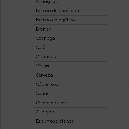
Armagnac
Bebida de chocolate
Bebida energética
Brandy
Cachaça
Café
Calvados
Cassis
Cerveza
Cóctel sour
Coñac
Crema de licor
Curaçao
Espumoso blanco