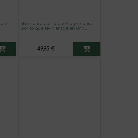
obro
«No cobro por lo que hago, cobro
por lo que sé» Mensaje en una
eserva
Botella. Vino Tinto Premium Reserva
MBS Martín Berasategui System.
Etiqueta Azul
49,95 €