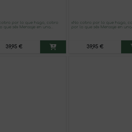
cobro por lo que hago, cobro
«No cobro por lo que hago, c
lo que sé» Mensaje en una
por lo que sé» Mensaje en una
lla. Vino Tinto Premium Reserva
Botella. Vino Tinto Premium R
 Etiqueta Blanca
MBE. Etiqueta Roja
39,95 €
39,95 €