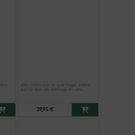
obro
«No cobro por lo que hago, cobro
por lo que sé» Mensaje en una
Botella. Vino Tinto Premium Reserva
MBE. Etiqueta Azul
39,95 €