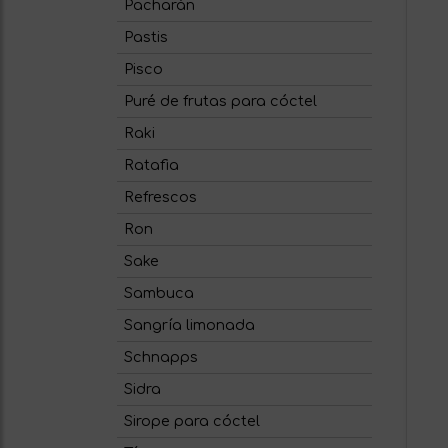
Pacharán
Pastis
Pisco
Puré de frutas para cóctel
Raki
Ratafia
Refrescos
Ron
Sake
Sambuca
Sangría limonada
Schnapps
Sidra
Sirope para cóctel