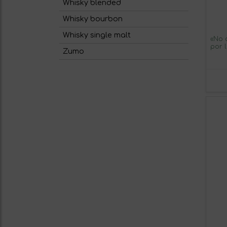
Whisky blended
Whisky bourbon
Whisky single malt
«No 
por 
Zumo
Bote
MBE.