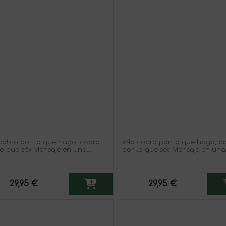
cobro por lo que hago, cobro
«No cobro por lo que hago, c
lo que sé» Mensaje en una
por lo que sé» Mensaje en una
lla. Vino Blanco Premium
Botella. Vino Blanco Premium
ejo. Etiqueta Blanca
Verdejo. Etiqueta Roja
29,95 €
29,95 €