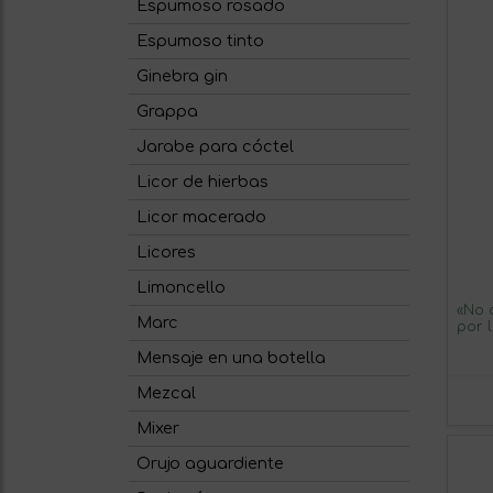
Espumoso rosado
Espumoso tinto
Ginebra gin
Grappa
Jarabe para cóctel
Licor de hierbas
Licor macerado
Licores
Limoncello
«No 
Marc
por 
Bote
Mensaje en una botella
Verd
Mezcal
Mixer
Orujo aguardiente