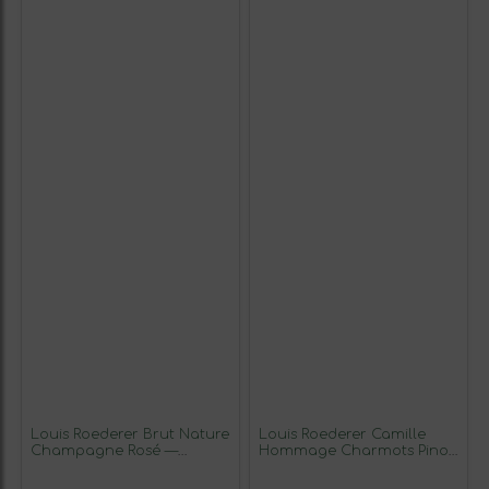
Louis Roederer Brut Nature
Louis Roederer Camille
Champagne Rosé —
Hommage Charmots Pinot
Rosado 75 cl Espumoso
Negro 75 cl Vino Tinto
Rosado