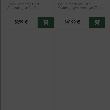
Louis Roederer Brut
Louis Roederer Brut
Champagne Rosé —
Champagne Vintage 75 cl
Rosado Gran Reserva
Espumoso Blanco
Media Botella 37 cl
Espumoso Rosado
89,99 €
141,99 €