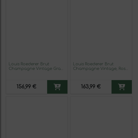
Louis Roederer Brut
Louis Roederer Brut
Champagne Vintage Gran
Champagne Vintage, Rosé
Reserva 75 cl Espumoso
— Rosado Gran Reserva 75
Blanco
cl Espumoso Rosado
156,99 €
163,99 €