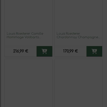
Louis Roederer Camille
Louis Roederer
Hommage Volibarts
Chardonnay Champagne
Chardonnay 75 cl Vino
Blanc de Blancs Gran
Blanco
Reserva 75 cl Espumoso
Blanco
216,99 €
170,99 €