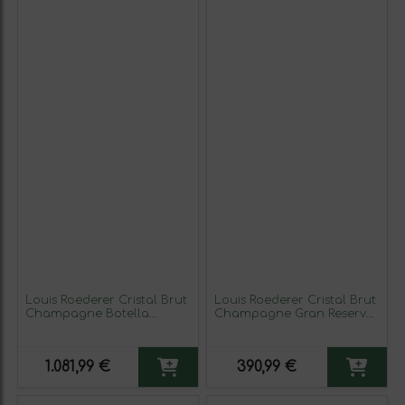
Louis Roederer Cristal Brut
Louis Roederer Cristal Brut
Champagne Botella
Champagne Gran Reserva
Magnum 1,5 L Espumoso
75 cl Espumoso Blanco
Blanco
1.081,99 €
390,99 €