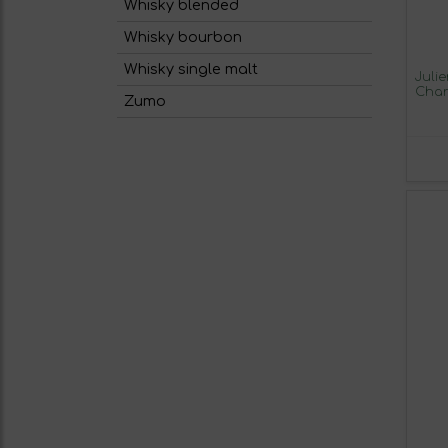
Whisky blended
Whisky bourbon
Whisky single malt
Juli
Char
Zumo
Blan