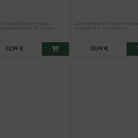
en Brocard Boissonneuse
Julien Brocard Chardonnay Pet
donnay Chablis 75 cl Vino
Chablis 75 cl Vino Blanco
co
52,99 €
50,99 €