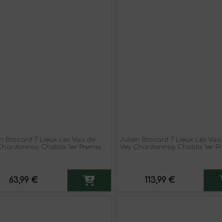
en Brocard 7 Lieux Les Vau de
Julien Brocard 7 Lieux Les Vau
Chardonnay Chablis 1er Premier
Vey Chardonnay Chablis 1er P
75 cl Vino Blanco
Cru Botella Magnum 1,5 L Vin
Blanco
63,99 €
113,99 €