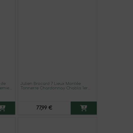
 de
Julien Brocard 7 Lieux Montée
remier
Tonnerre Chardonnay Chablis 1er
o
Premier Cru 75 cl Vino Blanco
77,99 €