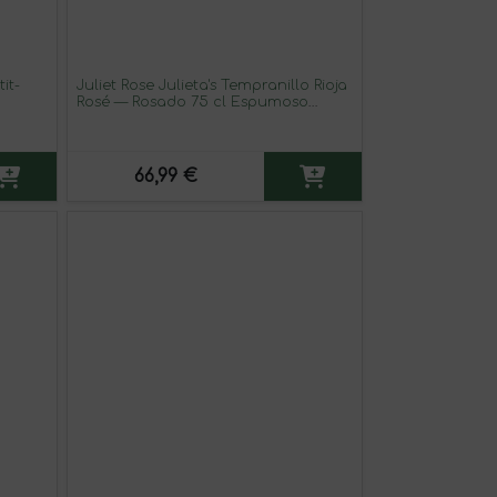
it-
Juliet Rose Julieta's Tempranillo Rioja
Rosé — Rosado 75 cl Espumoso
Rosado (Caja de 3 unidades)
66,99 €