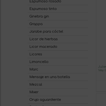
Espumoso rosado
Espumoso tinto
Ginebra gin
Grappa
Jarabe para cóctel
Licor de hierbas
Licor macerado
Licores
Limoncello
Juli
Marc
Vey 
Cru 
Mensaje en una botella
Mezcal
Mixer
Orujo aguardiente