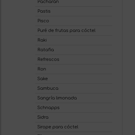
Pacharán
Pastis
Pisco
Puré de frutas para cóctel
Raki
Ratafia
Refrescos
Ron
Sake
Sambuca
Sangría limonada
Schnapps
Sidra
Sirope para cóctel