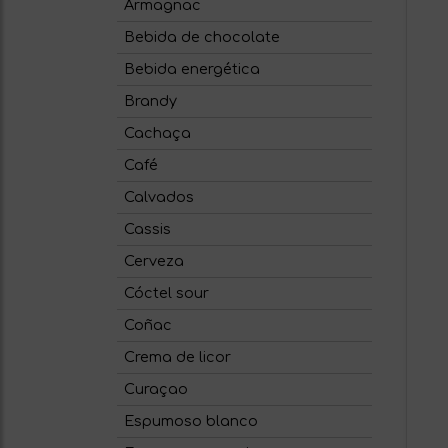
Armagnac
Bebida de chocolate
Bebida energética
Brandy
Cachaça
Café
Calvados
Cassis
Cerveza
Cóctel sour
Coñac
Crema de licor
Curaçao
Espumoso blanco