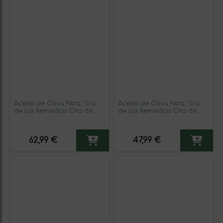
Aceite de Oliva Ntra. Sra.
Aceite de Oliva Ntra. Sra.
de los Remedios Oro de
de los Remedios Oro de
Cánava Picual Sierra
Cánava Picual Sierra
Mágina Dórica, AOVE
Mágina Dórica, AOVE
Virgen Extra 75 cl Vidrio
Virgen Extra Botella
62,99 €
47,99 €
(Caja de 6 unidades)
Medium 50 cl Vidrio (Caja
de 6 unidades)