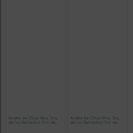
Aceite de Oliva Ntra. Sra.
Aceite de Oliva Ntra. Sra.
de los Remedios Oro de
de los Remedios Oro de
Cánava Picual Sierra
Cánava Picual Sierra
Mágina Edición Limitada,
Mágina Premium, AOVE