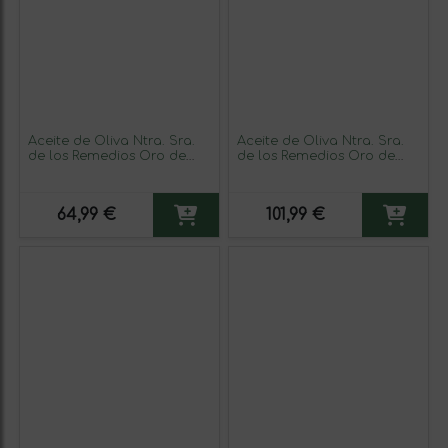
Aceite de Oliva Ntra. Sra.
Aceite de Oliva Ntra. Sra.
de los Remedios Oro de
de los Remedios Oro de
Cánava Picual Sierra
Cánava Picual Sierra
Mágina Premium, Cosecha
Mágina Selección,
Temprana, AOVE Virgen
Cosecha Temprana, AOVE
64,99 €
101,99 €
Extra Botella Medium 50 cl
Virgen Extra Botellín 25 cl
(Caja de 3 unidades)
Vidrio (Caja de 6 unidades)