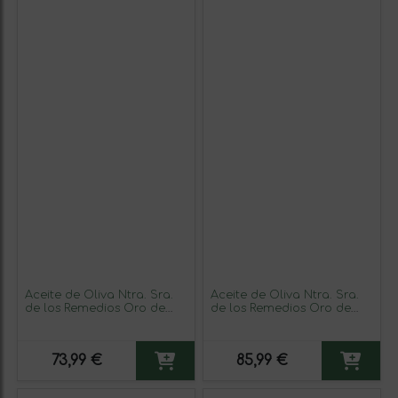
Aceite de Oliva Ntra. Sra.
Aceite de Oliva Ntra. Sra.
de los Remedios Oro de
de los Remedios Oro de
Cánava Picual Sierra
Cánava Sierra Mágina
Mágina Selección,
AOVE Virgen Extra 1 L PET
Cosecha Temprana, AOVE
(Caja de 6 unidades)
73,99 €
85,99 €
Virgen Extra Lata Especial
2,5 L