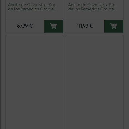
Aceite de Oliva Ntra. Sra.
Aceite de Oliva Ntra. Sra.
de los Remedios Oro de
de los Remedios Oro de
Cánava Picual Sierra
Cánava Picual Sierra
Mágina AOVE Virgen Extra
Mágina AOVE Virgen Extra
Garrafa 5 L PET
Lata Especial 3 L (Caja de 3
57,99 €
111,99 €
unidades)