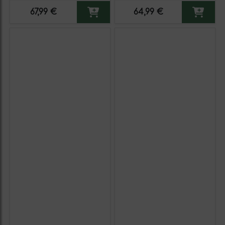
Cosecha Temprana, AOVE
Virgen Extra Botella
67,99 €
64,99 €
Virgen Extra Botella
Medium 50 cl (Caja de 6
Medium 50 cl Vidrio (Caja
unidades)
de 3 unidades)