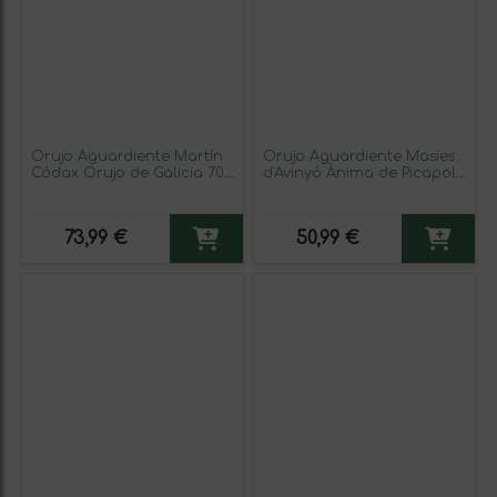
Orujo Aguardiente Martín
Orujo Aguardiente Masies
Códax Orujo de Galicia 70
d'Avinyó Ànima de Picapoll
cl (Caja de 3 unidades)
Abadal Botella Medium 50
cl
73,99 €
50,99 €