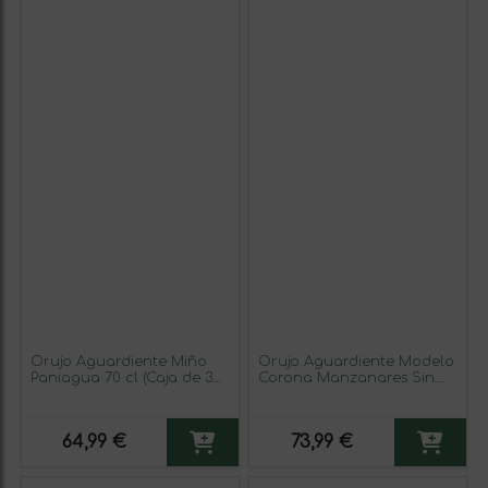
Orujo Aguardiente Miño
Orujo Aguardiente Modelo
Paniagua 70 cl (Caja de 3
Corona Manzanares Sin
unidades)
Azúcar Amarillo 70 cl (Caja
de 3 unidades)
64,99 €
73,99 €