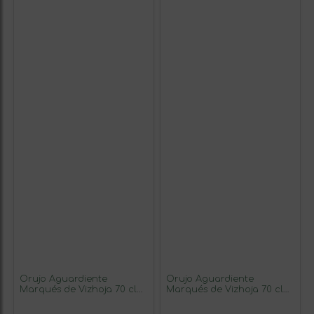
Orujo Aguardiente
Orujo Aguardiente
Marqués de Vizhoja 70 cl
Marqués de Vizhoja 70 cl
(Caja de 3 unidades)
Café (Caja de 3 unidades)