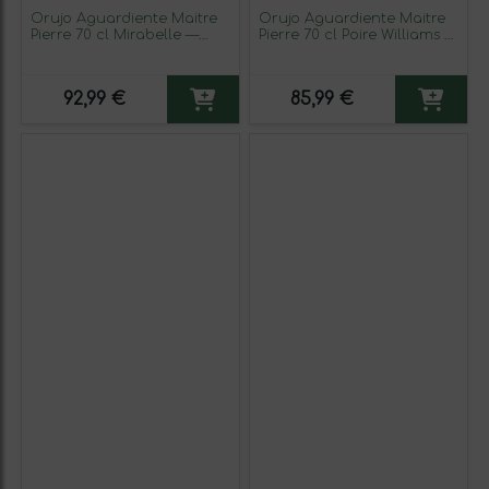
Orujo Aguardiente Maitre
Orujo Aguardiente Maitre
Pierre 70 cl Mirabelle —
Pierre 70 cl Poire Williams —
Mirabel (Caja de 3
Pera Williams (Caja de 3
unidades)
unidades)
92,99 €
85,99 €